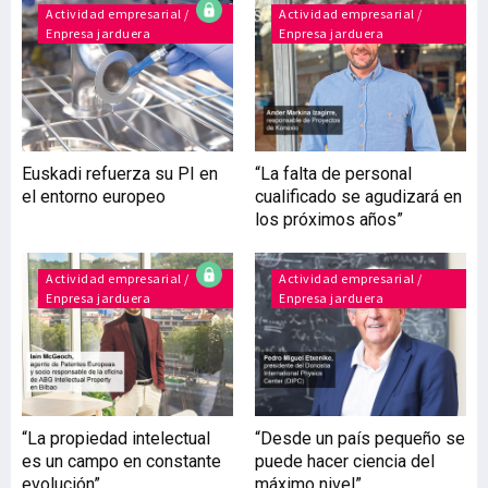
marca de fiestas en una
Actividad empresarial /
Actividad empresarial /
Enpresa jarduera
Enpresa jarduera
multinacional del
entretenimiento. Con una
facturación de 50 millones
de euros y la previsión de
alcanzar los 60 millones
en 2026, la compañía
Euskadi refuerza su PI en
“La falta de personal
gestiona hoy 18
el entorno europeo
cualificado se agudizará en
sociedades desde Bizkaia,
los próximos años”
demostrando que la
música electrónica es,
ante todo, una
Actividad empresarial /
Actividad empresarial /
Enpresa jarduera
Enpresa jarduera
“La propiedad intelectual
“Desde un país pequeño se
es un campo en constante
puede hacer ciencia del
evolución”
máximo nivel”