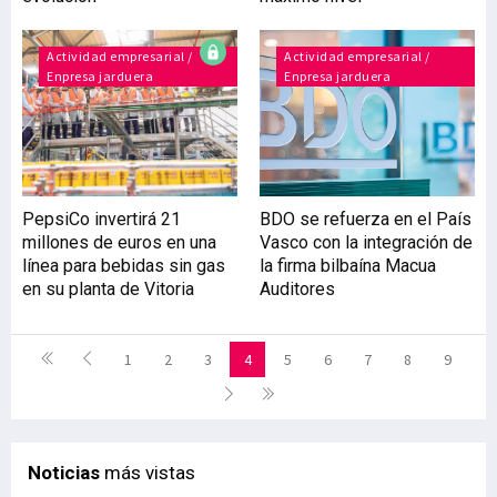
Actividad empresarial /
Actividad empresarial /
Enpresa jarduera
Enpresa jarduera
PepsiCo invertirá 21
BDO se refuerza en el País
millones de euros en una
Vasco con la integración de
línea para bebidas sin gas
la firma bilbaína Macua
en su planta de Vitoria
Auditores
1
2
3
4
5
6
7
8
9
Noticias
más vistas