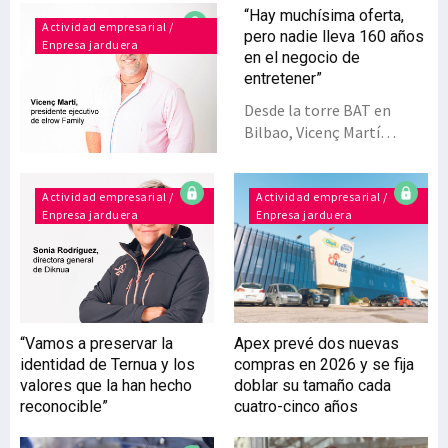
“Hay muchísima oferta,
Actividad empresarial /
pero nadie lleva 160 años
Enpresa jarduera
en el negocio de
entretener”
Desde la torre BAT en
Bilbao, Vicenç Martí
personifica el giro
empresarial de elrow
Family, una saga familiar
Actividad empresarial /
Actividad empresarial /
Enpresa jarduera
Enpresa jarduera
con 160 años de historia en
el entretenimiento, que
trasladó su domicilio
social de Fraga (Aragón) y
Barcelona a Bizkaia hace
dos años. Aunque no es
“Vamos a preservar la
Apex prevé dos nuevas
miembro de la familia
identidad de Ternua y los
compras en 2026 y se fija
Arnau por sangre, es el
valores que la han hecho
doblar su tamaño cada
primer accionista externo
reconocible”
cuatro-cinco años
y directivo que ha pilotado
la transformación de una