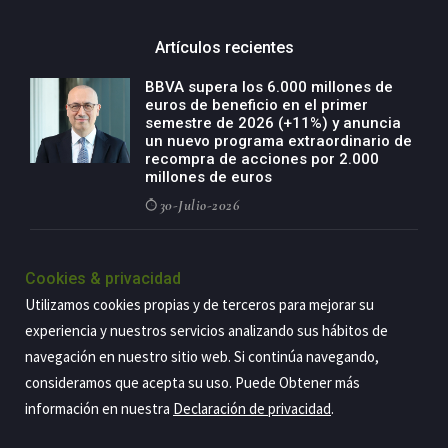
Artículos recientes
BBVA supera los 6.000 millones de
euros de beneficio en el primer
semestre de 2026 (+11%) y anuncia
un nuevo programa extraordinario de
recompra de acciones por 2.000
millones de euros
30-Julio-2026
BBVA acelera el crecimiento de su
negocio agro con un modelo global
Cookies & privacidad
de especialización presente en siete
Utilizamos cookies propias y de terceros para mejorar su
países
experiencia y nuestros servicios analizando sus hábitos de
29-Julio-2026
navegación en nuestro sitio web. Si continúa navegando,
consideramos que acepta su uso. Puede Obtener más
información en nuestra
Declaración de privacidad
.
Copyright@2026 Estrategia Empresarial