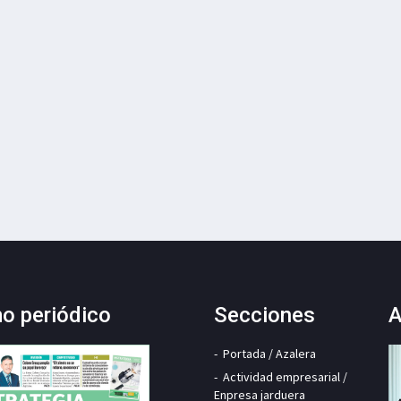
mo periódico
Secciones
A
Portada / Azalera
Actividad empresarial /
Enpresa jarduera