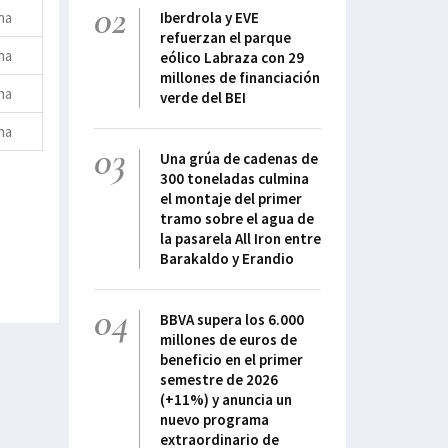
02
na
Iberdrola y EVE
refuerzan el parque
na
eólico Labraza con 29
millones de financiación
na
verde del BEI
na
03
Una grúa de cadenas de
300 toneladas culmina
el montaje del primer
tramo sobre el agua de
la pasarela All Iron entre
Barakaldo y Erandio
04
BBVA supera los 6.000
millones de euros de
beneficio en el primer
semestre de 2026
(+11%) y anuncia un
nuevo programa
extraordinario de