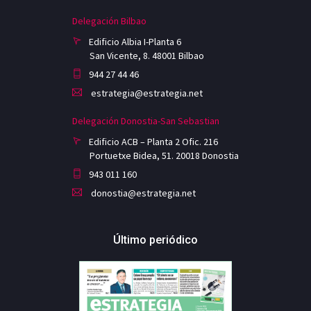
Delegación Bilbao
Edificio Albia I-Planta 6
San Vicente, 8. 48001 Bilbao
944 27 44 46
estrategia@estrategia.net
Delegación Donostia-San Sebastian
Edificio ACB – Planta 2 Ofic. 216
Portuetxe Bidea, 51. 20018 Donostia
943 011 160
donostia@estrategia.net
Último periódico