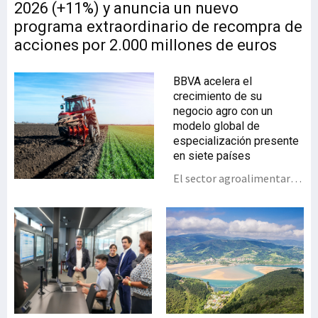
2026 (+11%) y anuncia un nuevo
programa extraordinario de recompra de
acciones por 2.000 millones de euros
BBVA acelera el
crecimiento de su
negocio agro con un
modelo global de
especialización presente
en siete países
El sector agroalimentario
es uno de los sectores
estratégicos para la banca
de empresas de BBVA y uno
de los ejemplos más
avanzados de su estrategia
de sectorización: "El agro
es un claro ejemplo de
cómo la especialización