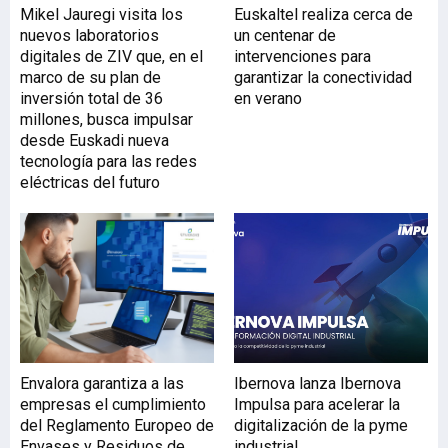
sectorial genera valor para
Mikel Jauregi visita los
Euskaltel realiza cerca de
nuestros clientes y para el
nuevos laboratorios
un centenar de
banco. Hemos convertido
digitales de ZIV que, en el
intervenciones para
el conocimiento de
marco de su plan de
garantizar la conectividad
nuestros equipos en
inversión total de 36
en verano
capacidades compartidas
millones, busca impulsar
con el conjunto de BBVA y
desde Euskadi nueva
que nos permiten
tecnología para las redes
acompañar mejor a las
eléctricas del futuro
empresas, integrar la
sostenibilidad en la
actividad comercial y
extender las mejores
prácticas entre países. Ese
es precisamente el
objetivo de nuestra
estrategia de
sectorización: ofrecer un
Envalora garantiza a las
Ibernova lanza Ibernova
asesoramiento cada vez
empresas el cumplimiento
Impulsa para acelerar la
más
del Reglamento Europeo de
digitalización de la pyme
Envases y Residuos de
industrial