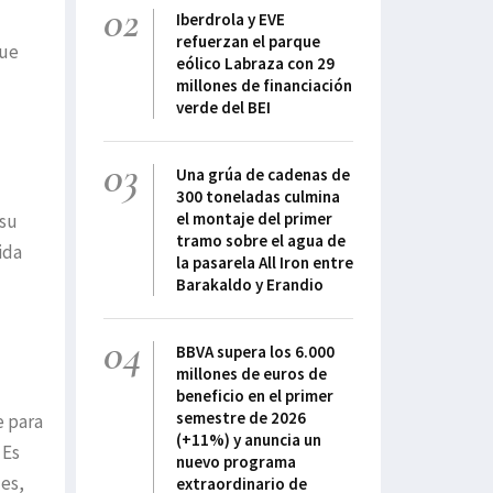
02
Iberdrola y EVE
refuerzan el parque
que
eólico Labraza con 29
millones de financiación
verde del BEI
03
Una grúa de cadenas de
300 toneladas culmina
el montaje del primer
 su
tramo sobre el agua de
ida
la pasarela All Iron entre
Barakaldo y Erandio
04
BBVA supera los 6.000
millones de euros de
beneficio en el primer
semestre de 2026
e para
(+11%) y anuncia un
 Es
nuevo programa
les,
extraordinario de