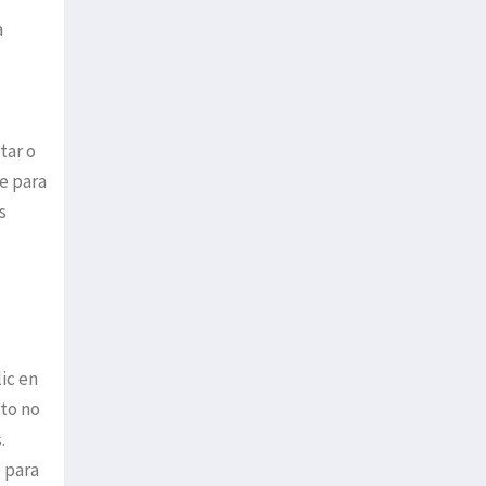
a
tar o
e para
s
ic en
nto no
.
e para