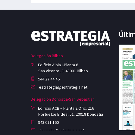
Últi
Delegación Bilbao
Edificio Albia I-Planta 6
San Vicente, 8. 48001 Bilbao
944 27 44 46
estrategia@estrategia.net
Delegación Donostia-San Sebastian
Edificio ACB – Planta 2 Ofic. 216
Portuetxe Bidea, 51. 20018 Donostia
943 011 160
donostia@estrategia.net