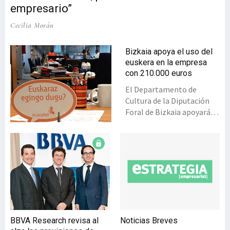
empresario”
Cecilia Morán
Bizkaia apoya el uso del
euskera en la empresa
con 210.000 euros
El Departamento de
Cultura de la Diputación
Foral de Bizkaia apoyará
con 360.000 euros 54
proyectos relacionados
con los planes de
promoción del uso del
euskera en las empresas y
en las TIC. Así se recoge en
las dos órdenes forales
publicadas recientemente
en el Boletín Oficial de
BBVA Research revisa al
Noticias Breves
Bizkaia (BOB) que, junto a