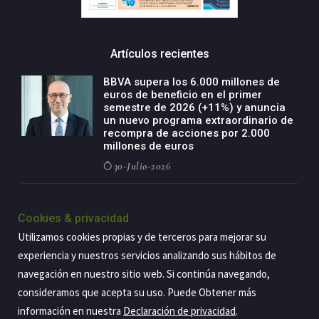
Artículos recientes
BBVA supera los 6.000 millones de
euros de beneficio en el primer
semestre de 2026 (+11%) y anuncia
un nuevo programa extraordinario de
recompra de acciones por 2.000
millones de euros
30-Julio-2026
BBVA acelera el crecimiento de su
negocio agro con un modelo global
Cookies & privacidad
de especialización presente en siete
Utilizamos cookies propias y de terceros para mejorar su
países
experiencia y nuestros servicios analizando sus hábitos de
29-Julio-2026
navegación en nuestro sitio web. Si continúa navegando,
consideramos que acepta su uso. Puede Obtener más
información en nuestra
Declaración de privacidad
.