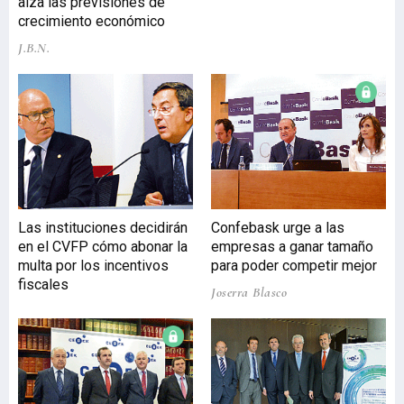
alza las previsiones de
otras tres, y con un
crecimiento económico
presupuesto conjunto de
J.B.N.
casi tres millones de
euros, impulsarán este
año la promoción,
difusión, socialización y
normalización del euskera
en el territorio vizcaíno.
Concretamente, la
institución foral destinará
210.000 euros al apoyo de
Las instituciones decidirán
Confebask urge a las
los planes de promoción
en el CVFP cómo abonar la
empresas a ganar tamaño
del uso del euskera de 30
multa por los incentivos
para poder competir mejor
empresas de Bizkaia.
fiscales
Naturgas
Joserra Blasco