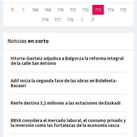
768
769
770
771
772
773
774
775
776
777
778
Noticias
en corto
Vitoria-Gasteiz adjudica a Balgorza la reforma integral
de la calle San Antonio
Adif inicia la segunda fase de las obras en Bidebieta-
Basauri
Renfe destina 3,2 millones a las estaciones de Euskadi
BBVA considera el mercado laboral, el consumo privado y
la inversión como las fortalezas de la economía vasca