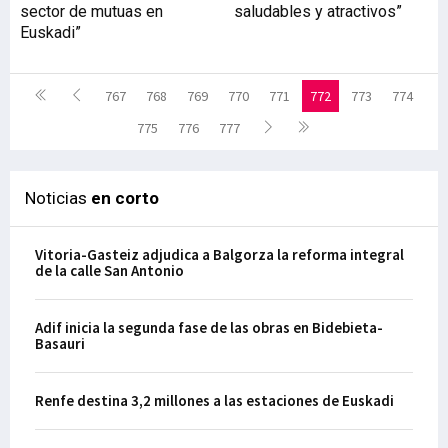
sector de mutuas en
saludables y atractivos”
Euskadi”
767
768
769
770
771
772
773
774
775
776
777
Noticias
en corto
Vitoria-Gasteiz adjudica a Balgorza la reforma integral
de la calle San Antonio
Adif inicia la segunda fase de las obras en Bidebieta-
Basauri
Renfe destina 3,2 millones a las estaciones de Euskadi