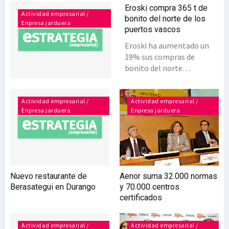
Eroski compra 365 t de
Actividad empresarial /
bonito del norte de los
Enpresa jarduera
puertos vascos
Eroski ha aumentado un
19% sus compras de
bonito del norte
descargado en puertos
vascos en la campaña 2016
finalizada recientemente y
Actividad empresarial /
Actividad empresarial /
Enpresa jarduera
Enpresa jarduera
a la que se dio inicio en
junio, superando las 365
toneladas y con compras
por valor superior a los 2,1
millones de euros. Durante
la anterior campaña, la
Nuevo restaurante de
Aenor suma 32.000 normas
cooperativa había
Berasategui en Durango
y 70.000 centros
incrementado ya sus
certificados
compras en puertos
vascos un 28%. Y es que
Eroski continúa avanzando
Actividad empresarial /
Actividad empresarial /