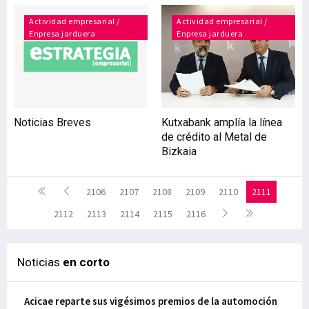
Actividad empresarial /
Actividad empresarial /
Enpresa jarduera
Enpresa jarduera
Noticias Breves
Kutxabank amplía la línea
de crédito al Metal de
Bizkaia
2106
2107
2108
2109
2110
2111
2112
2113
2114
2115
2116
Noticias
en corto
Acicae reparte sus vigésimos premios de la automoción