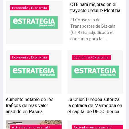
CTB hará mejoras en el
Economía / Ekonomia
trayecto Urduliz-Plentzia
El Consorcio de
Transportes de Bizkaia
(CTB) ha adjudicado el
concurso para la
renovación de la
plataforma de vía de un
tramo del trayecto entre
Economía / Ekonomia
Economía / Ekonomia
Urduliz y Plentzia, de la
Línea 1 de Metro Bilbao.
Con un presupuesto de
557.893 euros y un plazo de
ejecución de tres meses,
las actuaciones
Aumento notable de los
La Unión Europea autoriza
contempladas en este
tráficos de más valor
la entrada de Marmedsa en
proyecto corresponden
añadido en Pasaia
el capital de UECC Ibérica
básicamente a elementos
de la vía que actualmente
se encuentran en mal
Actividad empresarial /
Actividad empresarial /