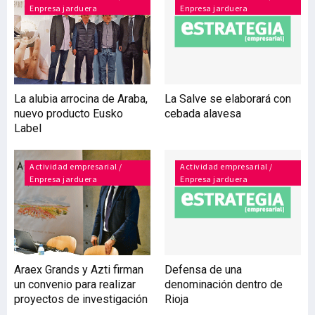
Enpresa jarduera
Enpresa jarduera
estado y que posibilitarán
la actualización en un
tramo de
aproximadamente un
kilómetro.
La alubia arrocina de Araba,
La Salve se elaborará con
nuevo producto Eusko
cebada alavesa
Label
Actividad empresarial /
Actividad empresarial /
Enpresa jarduera
Enpresa jarduera
Araex Grands y Azti firman
Defensa de una
un convenio para realizar
denominación dentro de
proyectos de investigación
Rioja