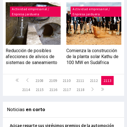
Actividad empresarial /
Actividad empresarial /
Enpresa jarduera
Enpresa jarduera
Reducción de posibles
Comienza la construcción
afecciones de alivios de
de la planta solar Kathu de
sistemas de saneamiento
100 MW en Sudáfrica
2108
2109
2110
2111
2112
2113
2114
2115
2116
2117
2118
Noticias
en corto
Acicae reparte sus vigésimos premios de la automoción