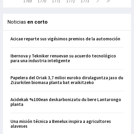
1769
1770
1771
1772
1773
Noticias
en corto
Acicae reparte sus vigésimos premios de la automoción
Ibernova y Tekniker renuevan su acuerdo tecnológico
para una industria inteligente
Papelera del Oriak 3,7 milioi euroko dirulaguntza jaso du
Zizurkilen biomasa planta bat eraikitzeko
Acidekak %100ean deskarbonizatu du bere Lantarongo
planta
Una misión técnica a Benelux inspira a agricultores
alaveses