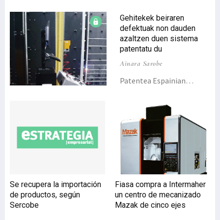
Gehitekek beiraren
defektuak non dauden
azaltzen duen sistema
patentatu du
Ainara Sarobe
Patentea Espainian
aplikatu du Gehitekek eta
sistema berri hau beira
tratatzeko makina
luzeago baten barruan
kokatzen da.Gehitek,
ikusmen artifizialeko
proiektuak aurrera
daramatzan enpresa,
beirak izan ditzakeen
Se recupera la importación
Fiasa compra a Intermaher
defektoak detektatzeko
de productos, según
un centro de mecanizado
eta akats hori non dagoen
Sercobe
Mazak de cinco ejes
azaltzeko sistema berria