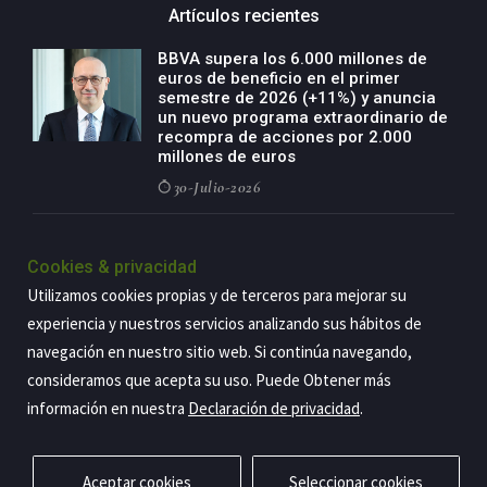
Artículos recientes
BBVA supera los 6.000 millones de
euros de beneficio en el primer
semestre de 2026 (+11%) y anuncia
un nuevo programa extraordinario de
recompra de acciones por 2.000
millones de euros
30-Julio-2026
BBVA acelera el crecimiento de su
negocio agro con un modelo global
Cookies & privacidad
de especialización presente en siete
Utilizamos cookies propias y de terceros para mejorar su
países
experiencia y nuestros servicios analizando sus hábitos de
29-Julio-2026
navegación en nuestro sitio web. Si continúa navegando,
consideramos que acepta su uso. Puede Obtener más
información en nuestra
Declaración de privacidad
.
Copyright@2026 Estrategia Empresarial
Privacidad
Aviso legal
Política de cookies
Contacto
RSS
Aceptar cookies
Seleccionar cookies