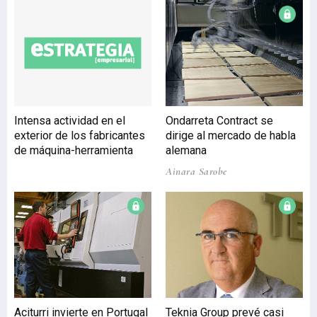
patentatu du. Proiektuak
led argiak erabiltzen ditu
pantaila batean beirak
duen zikinkeria edo pi-
tzadura non dagoen
erakusteko, berau garbitu
eta gero. Gainera, defektu
desberdinak badaude,
Intensa actividad en el
Ondarreta Contract se
kolore desberdinarekin
exterior de los fabricantes
dirige al mercado de habla
identifika-tzen du
de máquina-herramienta
alemana
bakoitza. Patentea
Ainara Sarobe
Espainian aplikatu du eta
sistema berri hau beira
tratatzeko sistema
luzeago baten barruan
kokatzen da. Hau d
Aciturri invierte en Portugal
Teknia Group prevé casi