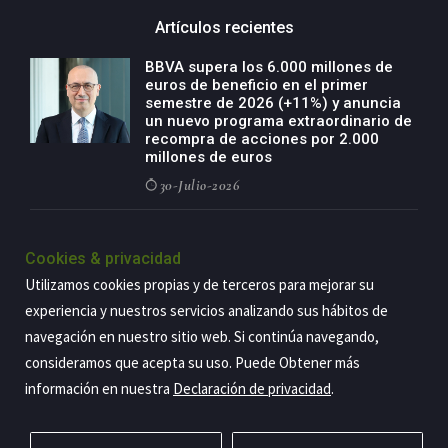
Artículos recientes
BBVA supera los 6.000 millones de
euros de beneficio en el primer
semestre de 2026 (+11%) y anuncia
un nuevo programa extraordinario de
recompra de acciones por 2.000
millones de euros
30-Julio-2026
BBVA acelera el crecimiento de su
negocio agro con un modelo global
Cookies & privacidad
de especialización presente en siete
Utilizamos cookies propias y de terceros para mejorar su
países
experiencia y nuestros servicios analizando sus hábitos de
29-Julio-2026
navegación en nuestro sitio web. Si continúa navegando,
consideramos que acepta su uso. Puede Obtener más
información en nuestra
Declaración de privacidad
.
Copyright@2026 Estrategia Empresarial
Privacidad
Aviso legal
Política de cookies
Contacto
RSS