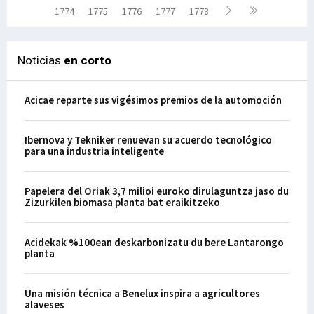
1774
1775
1776
1777
1778
Noticias
en corto
Acicae reparte sus vigésimos premios de la automoción
Ibernova y Tekniker renuevan su acuerdo tecnológico
para una industria inteligente
Papelera del Oriak 3,7 milioi euroko dirulaguntza jaso du
Zizurkilen biomasa planta bat eraikitzeko
Acidekak %100ean deskarbonizatu du bere Lantarongo
planta
Una misión técnica a Benelux inspira a agricultores
alaveses