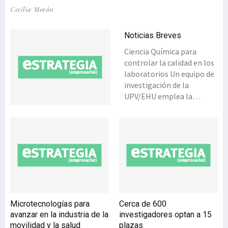
Cecilia Morán
Noticias Breves
Ciencia Química para
controlar la calidad en los
laboratorios Un equipo de
investigación de la
UPV/EHU emplea la
química analítica para
solucionar los problemas
de laboratorios
industriales y oficiales. Las
empresas necesitan de la
I+D+i para competir a
nivel internacional, lo que
obliga a introducir el
concepto de calidad en sus
Microtecnologías para
Cerca de 600
procesos y productos. El
avanzar en la industria de la
investigadores optan a 15
término ‘calidad’ tiene
movilidad y la salud
plazas