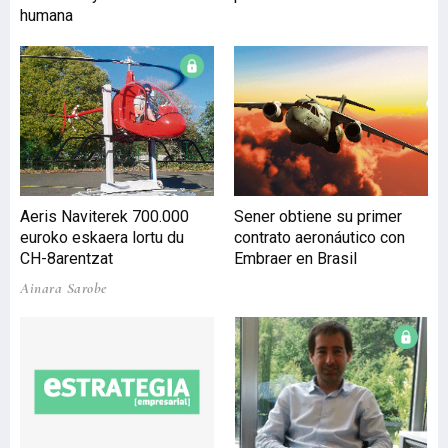
diferentes percepciones y
humana
significados, pero su
objetivo es, siempre,
satisfacer las expectativas
y necesidades de los
clientes. El aseguramiento
de este parámetro se lleva
a cabo, normalmente, por
procedimientos de control
de calidad. Una
Aeris Naviterek 700.000
Sener obtiene su primer
investigación de la
euroko eskaera lortu du
contrato aeronáutico con
UPV/EHU h
CH-8arentzat
Embraer en Brasil
Ainara Sarobe