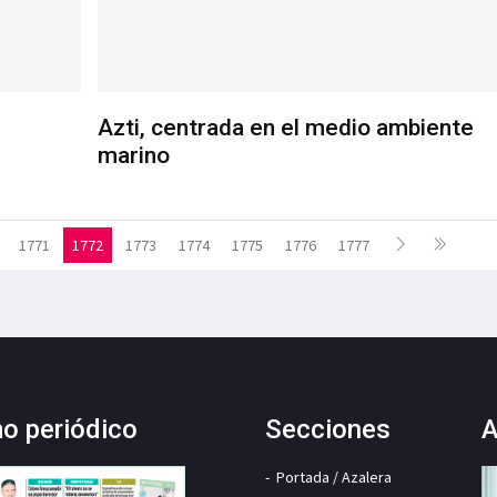
Azti, centrada en el medio ambiente
marino
1771
1772
1773
1774
1775
1776
1777
mo periódico
Secciones
A
Portada / Azalera