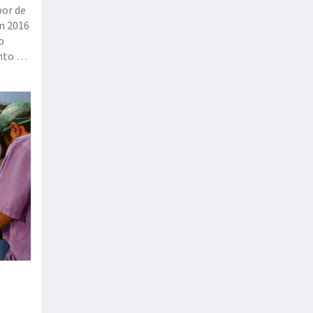
por de
en 2016
o
nto de
 en la