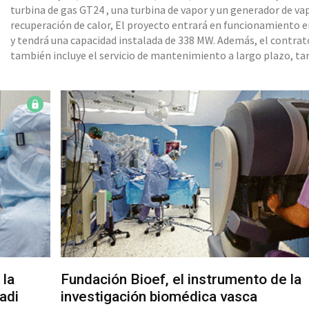
turbina de gas GT24 , una turbina de vapor y un generador de va
recuperación de calor, El proyecto entrará en funcionamiento 
y tendrá una capacidad instalada de 338 MW. Además, el contrat
también incluye el servicio de mantenimiento a largo plazo, ta
la nueva unidad como de las otras cuatro unidades ya operativas
misma central. La isla de potencia contará con
 la
Fundación Bioef, el instrumento de la
adi
investigación biomédica vasca