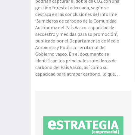
podrían capturar el doble de CO2 con una
gestión forestal adecuada, según se
destaca en las conclusiones del informe
‘Sumideros de carbono de la Comunidad
Autónoma del País Vasco: capacidad de
secuestro y medidas para su promoción’,
publicado por el Departamento de Medio
Ambiente y Política Territorial del
Gobierno vasco. En el documento se
identifican los principales sumideros de
carbono del País Vasco, así como su
capacidad para atrapar carbono, lo que
permitirá implementar medidas de
mitigación del cambio climático provocado
por las emisiones de gases de efecto
invernadero. Actualmente, los sumidero