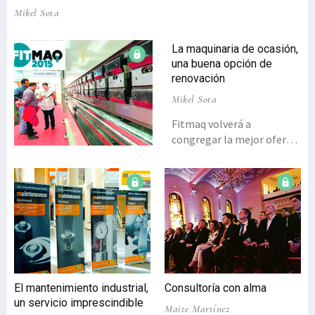
Mikel Sota
La maquinaria de ocasión,
una buena opción de
renovación
Mikel Sota
Fitmaq volverá a
congregar la mejor oferta
en maquinaria de ocasión
con el sector de la
máquina-herramienta
como principal
protagonista.Los
expositores de la segunda
edición de esta feria
especializada serán
empresas de compra-
El mantenimiento industrial,
Consultoría con alma
venta de maquinaria, fa-
un servicio imprescindible
Maite Martínez
bricantes e importadores