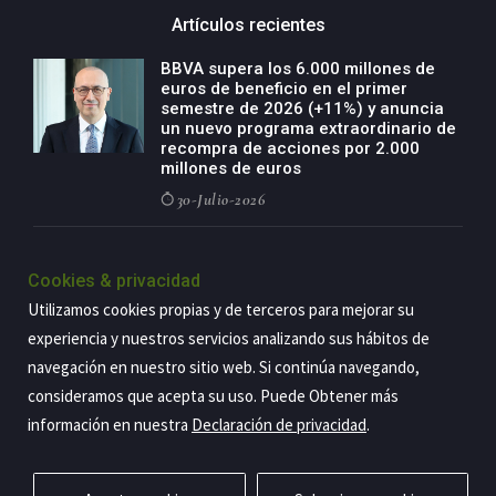
Artículos recientes
BBVA supera los 6.000 millones de
euros de beneficio en el primer
semestre de 2026 (+11%) y anuncia
un nuevo programa extraordinario de
recompra de acciones por 2.000
millones de euros
30-Julio-2026
BBVA acelera el crecimiento de su
negocio agro con un modelo global
Cookies & privacidad
de especialización presente en siete
Utilizamos cookies propias y de terceros para mejorar su
países
experiencia y nuestros servicios analizando sus hábitos de
29-Julio-2026
navegación en nuestro sitio web. Si continúa navegando,
consideramos que acepta su uso. Puede Obtener más
información en nuestra
Declaración de privacidad
.
Copyright@2026 Estrategia Empresarial
Privacidad
Aviso legal
Política de cookies
Contacto
RSS