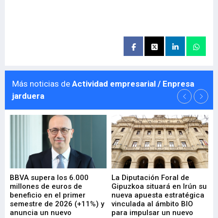
Más noticias de
Actividad empresarial / Enpresa
jarduera
e
BBVA supera los 6.000
La Diputación Foral de
En
millones de euros de
Gipuzkoa situará en Irún su
em
beneficio en el primer
nueva apuesta estratégica
de
ad
semestre de 2026 (+11%) y
vinculada al ámbito BIO
En
anuncia un nuevo
para impulsar un nuevo
En