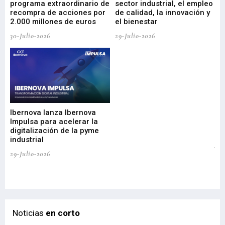
programa extraordinario de
sector industrial, el empleo
29-
recompra de acciones por
de calidad, la innovación y
2.000 millones de euros
el bienestar
30-Julio-2026
29-Julio-2026
Mi
nu
di
Ibernova lanza Ibernova
ma
Impulsa para acelerar la
in
digitalización de la pyme
mi
industrial
de
te
29-Julio-2026
el
29-
Noticias
en corto