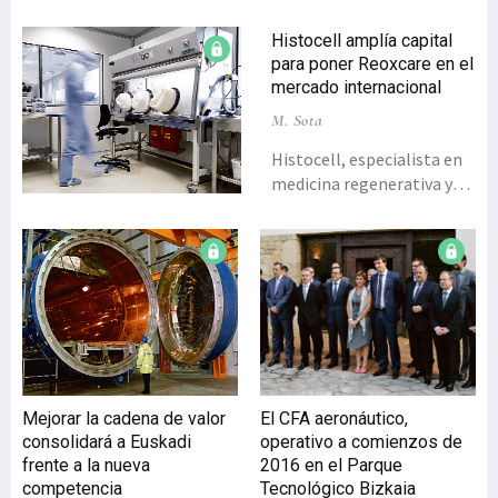
Histocell amplía capital
para poner Reoxcare en el
mercado internacional
M. Sota
Histocell, especialista en
medicina regenerativa y
terapia celular, ha cerrado
el primer tramo de la
ronda de financiación
prevista en su Plan
Estratégico 2015-2020. Las
necesidades de inversión
alcanzan los cuatro
millones, que serán
destinados
Mejorar la cadena de valor
El CFA aeronáutico,
fundamentalmente a
consolidará a Euskadi
operativo a comienzos de
completar el desarrollo de
frente a la nueva
2016 en el Parque
tres productos sanitarios y
competencia
Tecnológico Bizkaia