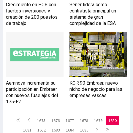
Crecimiento en PCB con
Sener lidera como
fuertes inversiones y
contratista principal un
creación de 200 puestos
sistema de gran
de trabajo
complejidad de la ESA
Aernnova incrementa su
KC-390 Embraer, nuevo
participación en Embraer
nicho de negocio para las
con nuevos fuselajes del
empresas vascas
175-E2
1675
1676
1677
1678
1679
1680
1681
1682
1683
1684
1685