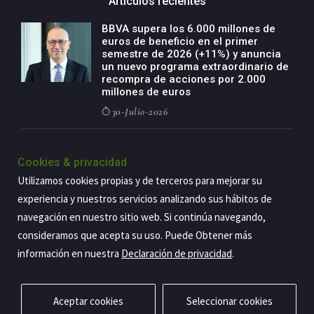
Artículos recientes
BBVA supera los 6.000 millones de
euros de beneficio en el primer
semestre de 2026 (+11%) y anuncia
un nuevo programa extraordinario de
recompra de acciones por 2.000
millones de euros
30-Julio-2026
BBVA acelera el crecimiento de su
negocio agro con un modelo global
Cookies & privacidad
de especialización presente en siete
Utilizamos cookies propias y de terceros para mejorar su
países
experiencia y nuestros servicios analizando sus hábitos de
29-Julio-2026
navegación en nuestro sitio web. Si continúa navegando,
consideramos que acepta su uso. Puede Obtener más
información en nuestra
Declaración de privacidad
.
Copyright@2026 Estrategia Empresarial
Privacidad
Aviso legal
Política de cookies
Contacto
RSS
Aceptar cookies
Seleccionar cookies