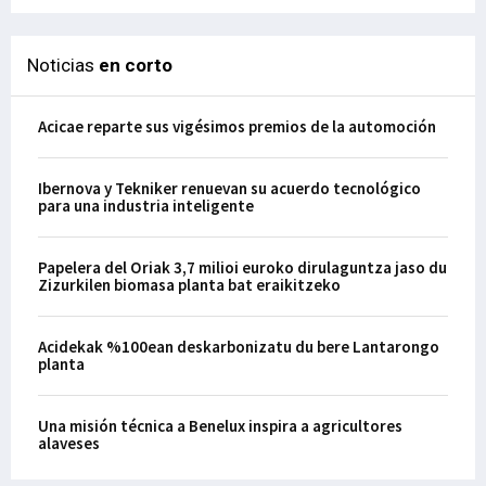
Noticias
en corto
Acicae reparte sus vigésimos premios de la automoción
Ibernova y Tekniker renuevan su acuerdo tecnológico
para una industria inteligente
Papelera del Oriak 3,7 milioi euroko dirulaguntza jaso du
Zizurkilen biomasa planta bat eraikitzeko
Acidekak %100ean deskarbonizatu du bere Lantarongo
planta
Una misión técnica a Benelux inspira a agricultores
alaveses