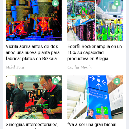
en las instalaciones de
Bilbao Exhibition Centre.
En ellas, profesionales de
65 países y de la práctica
totalidad de las
comunidades del Estado,
más de 18.500, han acudido
Vicrila abrirá antes de dos
Ederfil Becker amplía en un
a esta convocatoria, la
años una nueva planta para
10% su capacidad
reunión industrial más
fabricar platos en Bizkaia
productiva en Alegia
importante del año en el
sur de Europa. Los
Mikel Sota
Cecilia Morán
principales países de
procedencia de l
Sinergias intersectoriales,
“Va a ser una gran bienal