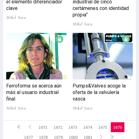
el elemento diferenciador
industrial de cinco
clave
certámenes con identidad
propia”
Mikel Sota
Mikel Sota
Ferroforma se acerca aún
Pumps&Valves acoge la
más al usuario industrial
oferta de la valvulería
final
vasca
Mikel Sota
Mikel Sota
1671
1672
1673
1674
1675
1676
1677
1678
1679
1680
1681