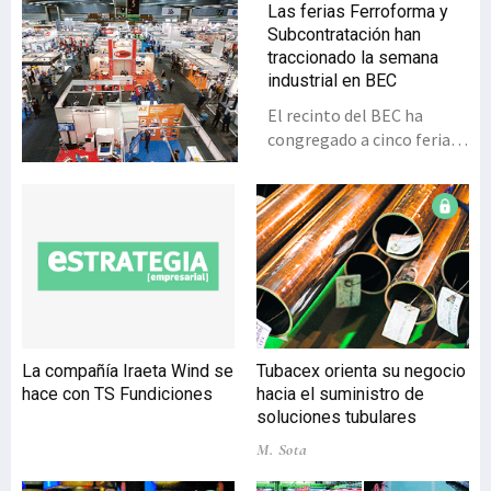
Las ferias Ferroforma y
Subcontratación han
traccionado la semana
industrial en BEC
El recinto del BEC ha
congregado a cinco ferias
relacionadas con las
necesidades de fabricación
industrial, lideradas por
Ferroforma y
Subcontratación, a las que
se han añadido
Valves&Pumps,
Maintenance y
Fitmaq.Como “altamente
La compañía Iraeta Wind se
Tubacex orienta su negocio
satisfactoria” se ha
hace con TS Fundiciones
hacia el suministro de
valorado la celebración de
soluciones tubulares
las cinco ferias
M. Sota
industriales que ha tenido
lugar del 26 al 29 de mayo