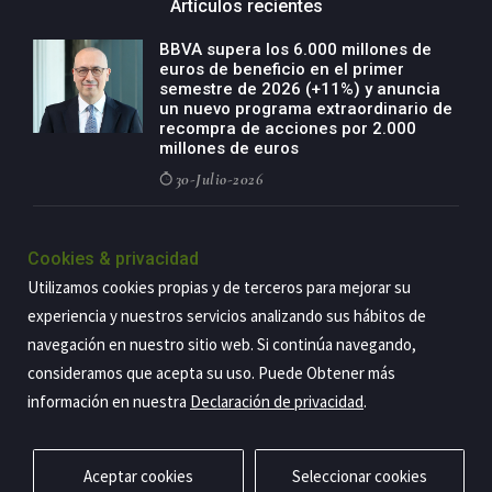
Artículos recientes
BBVA supera los 6.000 millones de
euros de beneficio en el primer
semestre de 2026 (+11%) y anuncia
un nuevo programa extraordinario de
recompra de acciones por 2.000
millones de euros
30-Julio-2026
BBVA acelera el crecimiento de su
negocio agro con un modelo global
Cookies & privacidad
de especialización presente en siete
Utilizamos cookies propias y de terceros para mejorar su
países
experiencia y nuestros servicios analizando sus hábitos de
29-Julio-2026
navegación en nuestro sitio web. Si continúa navegando,
consideramos que acepta su uso. Puede Obtener más
información en nuestra
Declaración de privacidad
.
Copyright@2026 Estrategia Empresarial
Privacidad
Aviso legal
Política de cookies
Contacto
RSS
Aceptar cookies
Seleccionar cookies