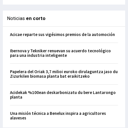
Noticias
en corto
Acicae reparte sus vigésimos premios de la automoción
Ibernova y Tekniker renuevan su acuerdo tecnológico
para una industria inteligente
Papelera del Oriak 3,7 milioi euroko dirulaguntza jaso du
Zizurkilen biomasa planta bat eraikitzeko
Acidekak %100ean deskarbonizatu du bere Lantarongo
planta
Una misión técnica a Benelux inspira a agricultores
alaveses