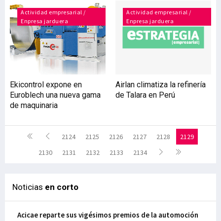
Actividad empresarial /
Actividad empresarial /
Enpresa jarduera
Enpresa jarduera
Ekicontrol expone en
Airlan climatiza la refinería
Euroblech una nueva gama
de Talara en Perú
de maquinaria
2124
2125
2126
2127
2128
2129
2130
2131
2132
2133
2134
Noticias
en corto
Acicae reparte sus vigésimos premios de la automoción