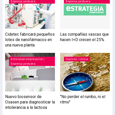
Enpresa jarduera
Enpresa jarduera
normativa ambiental que
cualquier producto debe
cumplir asegurando un uso
eficaz de los fondos
públicos. Según la
consejera de Medio
Cidetec fabricará pequeños
Las compañías vascas que
Ambiente y Política
lotes de nanofármacos en
hacen I+D crecen el 25%
Territorial, Ana Oregi, “el
una nueva planta
Gobierno vasco, en
sintonía con la Unión
Europea, reconoce la
Actividad empresarial /
Opinión / Iritzia
Enpresa jarduera
importancia
Nuevo biosensor de
"No perder el rumbo, ni el
Osasen para diagnosticar la
ritmo"
intolerancia a la lactosa