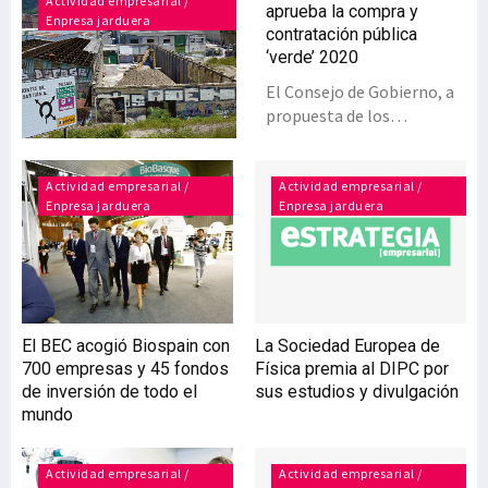
Actividad empresarial /
aprueba la compra y
Enpresa jarduera
contratación pública
‘verde’ 2020
El Consejo de Gobierno, a
propuesta de los
Departamentos de
Hacienda y Finanzas y de
Medio Ambiente y Política
Actividad empresarial /
Actividad empresarial /
Enpresa jarduera
Enpresa jarduera
Territorial, ha aprobado
recientemente el
programa de ‘compra y
contratación pública verde
del País Vasco 2020’.Este
programa promueve
El BEC acogió Biospain con
La Sociedad Europea de
criterios para que las
700 empresas y 45 fondos
Física premia al DIPC por
soluciones escogidas en
de inversión de todo el
sus estudios y divulgación
adquisiciones públicas
mundo
tengan un menor impacto
ambiental más allá de las
obligaciones fijadas en la
Actividad empresarial /
Actividad empresarial /