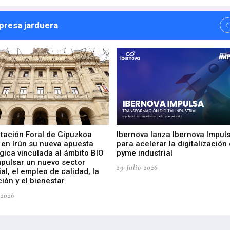
npresa jarduera
utación Foral de Gipuzkoa
Ibernova lanza Ibernova Impul
 en Irún su nueva apuesta
para acelerar la digitalización 
gica vinculada al ámbito BIO
pyme industrial
mpulsar un nuevo sector
29-Julio-2026
ial, el empleo de calidad, la
ión y el bienestar
-2026