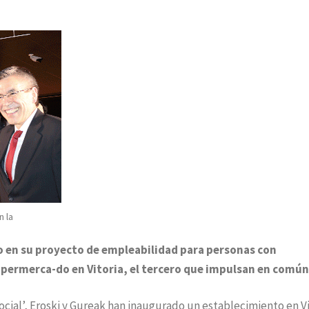
n la
o en su proyecto de empleabilidad para personas con
upermerca-do en Vitoria, el tercero que impulsan en común
cial’, Eroski y Gureak han inaugurado un establecimiento en Vi