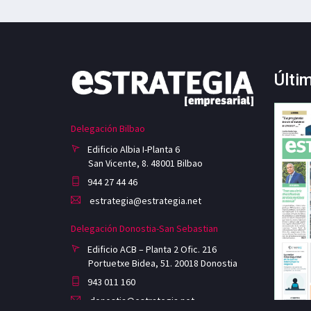
Últi
Delegación Bilbao
Edificio Albia I-Planta 6
San Vicente, 8. 48001 Bilbao
944 27 44 46
estrategia@estrategia.net
Delegación Donostia-San Sebastian
Edificio ACB – Planta 2 Ofic. 216
Portuetxe Bidea, 51. 20018 Donostia
943 011 160
donostia@estrategia.net