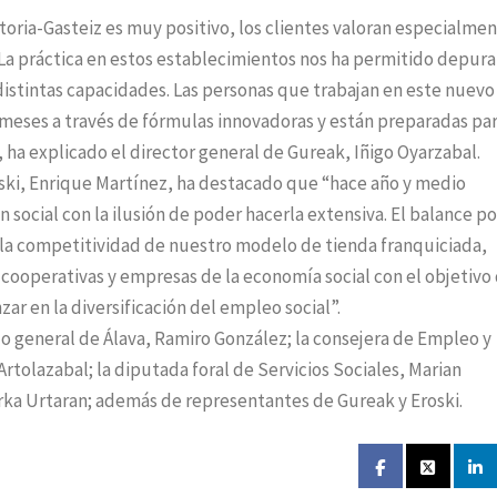
itoria-Gasteiz es muy positivo, los clientes valoran especialmen
 La práctica en estos establecimientos nos ha permitido depurar
distintas capacidades. Las personas que trabajan en este nuevo
eses a través de fórmulas innovadoras y están preparadas pa
, ha explicado el director general de Gureak, Iñigo Oyarzabal.
roski, Enrique Martínez, ha destacado que “hace año y medio
 social con la ilusión de poder hacerla extensiva. El balance po
 la competitividad de nuestro modelo de tienda franquiciada,
cooperativas y empresas de la economía social con el objetivo
ar en la diversificación del empleo social”.
o general de Álava, Ramiro González; la consejera de Empleo y
Artolazabal; la diputada foral de Servicios Sociales, Marian
Gorka Urtaran; además de representantes de Gureak y Eroski.