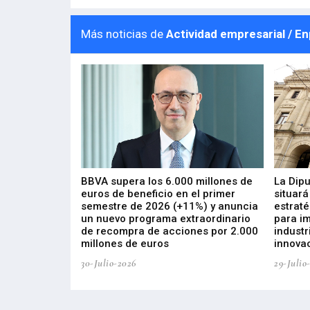
Más noticias de
Actividad empresarial / E
 los nuevos
BBVA supera los 6.000 millones de
La Dip
s de ZIV que, en
euros de beneficio en el primer
situará
de inversión
semestre de 2026 (+11%) y anuncia
estraté
, busca impulsar
un nuevo programa extraordinario
para i
 tecnología
de recompra de acciones por 2.000
industr
ricas del futuro
millones de euros
innovac
30-Julio-2026
29-Julio