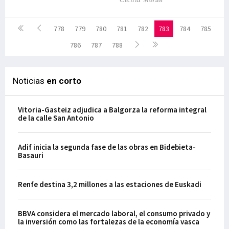
778
779
780
781
782
783
784
785
786
787
788
Noticias
en corto
Vitoria-Gasteiz adjudica a Balgorza la reforma integral
de la calle San Antonio
Adif inicia la segunda fase de las obras en Bidebieta-
Basauri
Renfe destina 3,2 millones a las estaciones de Euskadi
BBVA considera el mercado laboral, el consumo privado y
la inversión como las fortalezas de la economía vasca