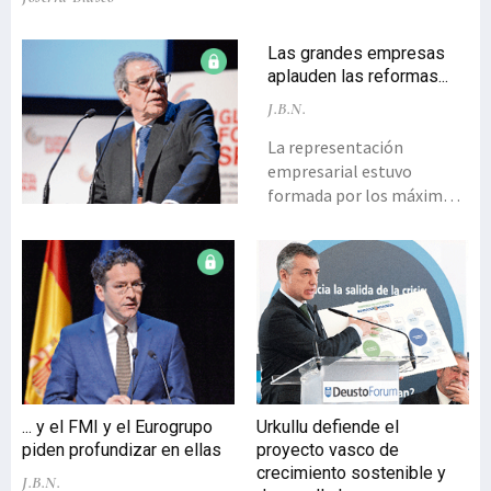
Las grandes empresas
aplauden las reformas...
J.B.N.
La representación
empresarial estuvo
formada por los máximos
responsables de
Telefónica, César Alierta
(en la imagen); BBVA,
Francisco González;
Inditex, Pablo Isla;
Técnicas Reunidas, José
Lladó; Talgo, Carlos
Palacio; Gestamp,
Francisco José Riberas;
... y el FMI y el Eurogrupo
Urkullu defiende el
Iberdrola, Ignacio Sánchez
piden profundizar en ellas
proyecto vasco de
Galán; y Sener, Jorge
crecimiento sostenible y
J.B.N.
Sendagorta, entre otros.