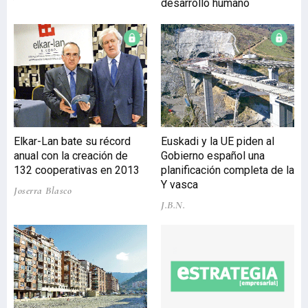
desarrollo humano
No en vano, el socio
estratégico del encuentro
fue el Consejo Empresarial
para la Competitividad
(CEC), compuesto por los
presidentes de una
quincena de las más
importantes empresas y
entidades financieras
Elkar-Lan bate su récord
Euskadi y la UE piden al
españolas, que
anual con la creación de
Gobierno español una
representan una
132 cooperativas en 2013
planificación completa de la
facturación agregada del
Y vasca
Joserra Blasco
35% del PIB del Estado. En
J.B.N.
sus respectivas
intervenciones,