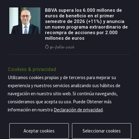
BBVA supera los 6.000 millones de
euros de beneficio en el primer
semestre de 2026 (+11%) y anuncia
un nuevo programa extraordinario de
recompra de acciones por 2.000
millones de euros
30-Julio-2026
BBVA acelera el crecimiento de su
negocio agro con un modelo global
Cookies & privacidad
de especialización presente en siete
Utilizamos cookies propias y de terceros para mejorar su
países
experiencia y nuestros servicios analizando sus hábitos de
29-Julio-2026
navegación en nuestro sitio web. Si continúa navegando,
consideramos que acepta su uso. Puede Obtener más
información en nuestra
Declaración de privacidad
.
Copyright@2026 Estrategia Empresarial
Privacidad
Aviso legal
Política de cookies
Contacto
RSS
Aceptar cookies
Seleccionar cookies