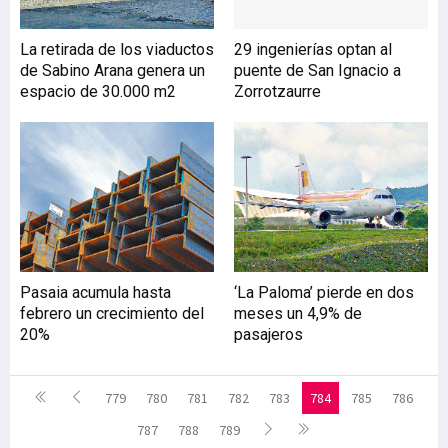
La retirada de los viaductos
29 ingenierías optan al
de Sabino Arana genera un
puente de San Ignacio a
espacio de 30.000 m2
Zorrotzaurre
Pasaia acumula hasta
‘La Paloma’ pierde en dos
febrero un crecimiento del
meses un 4,9% de
20%
pasajeros
779
780
781
782
783
784
785
786
787
788
789