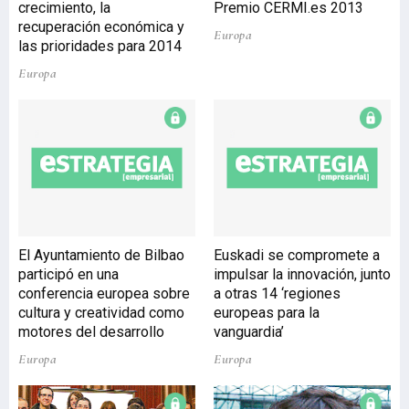
crecimiento, la
Premio CERMI.es 2013
Europea ha reiterado que
recuperación económica y
Europa
el programa de asistencia
las prioridades para 2014
financiera a España ha sido
Europa
“un gran éxito”, del que al
principio muchos dudaban.
Los recelos no se debían
solo a la desesperada
situación del sector
bancario, sino a la
aplicación de un programa
“con un diseño innovador”
que no se había probado
El Ayuntamiento de Bilbao
Euskadi se compromete a
hasta el momento.
participó en una
impulsar la innovación, junto
Fuentes de la UE han
conferencia europea sobre
a otras 14 ‘regiones
recordado que dado el gran
cultura y creatividad como
europeas para la
tamaño
motores del desarrollo
vanguardia’
Europa
Europa