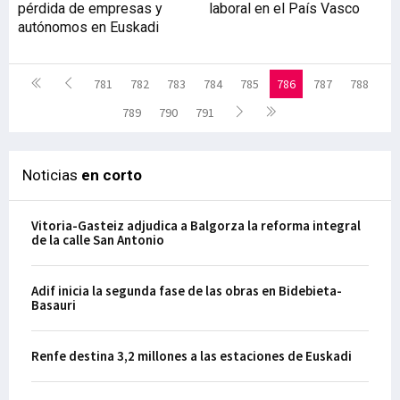
pérdida de empresas y
laboral en el País Vasco
autónomos en Euskadi
781
782
783
784
785
786
787
788
789
790
791
Noticias
en corto
Vitoria-Gasteiz adjudica a Balgorza la reforma integral
de la calle San Antonio
Adif inicia la segunda fase de las obras en Bidebieta-
Basauri
Renfe destina 3,2 millones a las estaciones de Euskadi