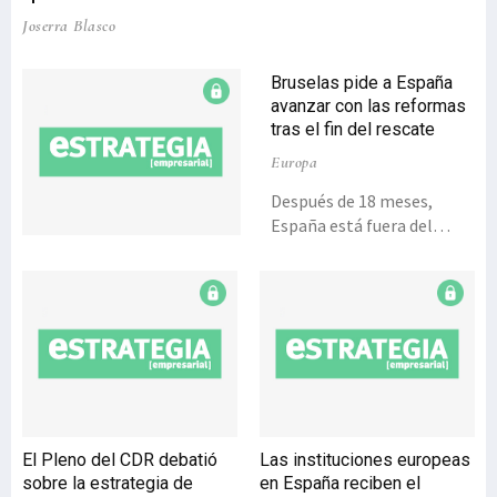
Joserra Blasco
Bruselas pide a España
avanzar con las reformas
tras el fin del rescate
Europa
Después de 18 meses,
España está fuera del
programa de rescate
bancario. A pesar de la
salida ‘limpia’, Bruselas
advierte de que aún quedan
retos como avanzar en la
reforma laboral y
completar la
restructuración de las
entidades financieras,
El Pleno del CDR debatió
Las instituciones europeas
según informa Aquí
sobre la estrategia de
en España reciben el
Europa. La Comisión