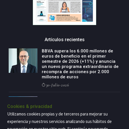
Artículos recientes
BBVA supera los 6.000 millones de
euros de beneficio en el primer
semestre de 2026 (+11%) y anuncia
un nuevo programa extraordinario de
recompra de acciones por 2.000
millones de euros
30-Julio-2026
BBVA acelera el crecimiento de su
negocio agro con un modelo global
Cookies & privacidad
de especialización presente en siete
Utilizamos cookies propias y de terceros para mejorar su
países
experiencia y nuestros servicios analizando sus hábitos de
29-Julio-2026
navegación en nuestro sitio web. Si continúa navegando,