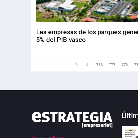
Las empresas de los parques gener
5% del PIB vasco
776
777
778
7
Últi
Delegación Bilbao