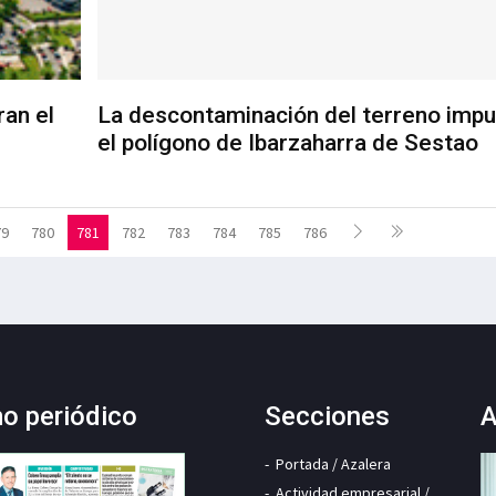
an el
La descontaminación del terreno impu
el polígono de Ibarzaharra de Sestao
79
780
781
782
783
784
785
786
mo periódico
Secciones
A
Portada / Azalera
Actividad empresarial /