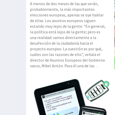
A menos de dos meses de las que serán,
probablemente, la más importantes
elecciones europeas, apenas se oye hablar
de ellas. Los asuntos europeos siguen
estando muy lejos de la gente. “En general,
la política está lejos de la gente; pero es
una realidad: vamos directamente a la
desafección de la ciudadanía hacia el
proyecto europeo. La cuestión es por qué,
cuáles son las razones de ello”, señala el
director de Asuntos Europeos del Gobierno
vasco, Mikel Antón. Para él una de las
principales es la propia complejidad de la
Unión Europea y no saber comunicar en qué
consiste. “La UE está para tratar de aportar
soluciones, pero la ciudadanía perc