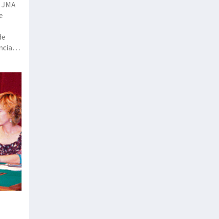
. JMA
e
de
ncia
de
ntes