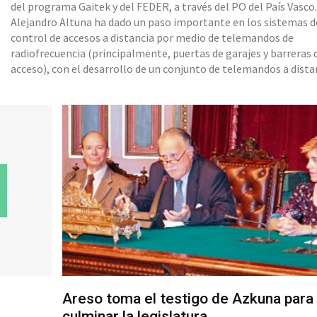
del programa Gaitek y del FEDER, a través del PO del País Vasco
Alejandro Altuna ha dado un paso importante en los sistemas d
control de accesos a distancia por medio de telemandos de
radiofrecuencia (principalmente, puertas de garajes y barreras 
acceso), con el desarrollo de un conjunto de telemandos a dista
compatibles, en el que se pueden incorporar hasta cuatro
telemandos en uno solo. El dispositivo que ha desarrollado pue
incorporar la gran mayoría de los telemandos originales existe
act
Areso toma el testigo de Azkuna para
culminar la legislatura