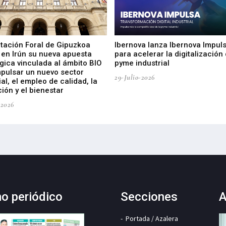
utación Foral de Gipuzkoa
Ibernova lanza Ibernova Impul
 en Irún su nueva apuesta
para acelerar la digitalización 
gica vinculada al ámbito BIO
pyme industrial
mpulsar un nuevo sector
29-Julio-2026
ial, el empleo de calidad, la
ión y el bienestar
-2026
mo periódico
Secciones
A
Portada / Azalera