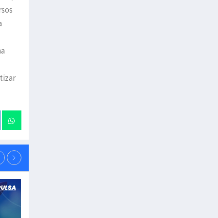
rsos
a
na
tizar