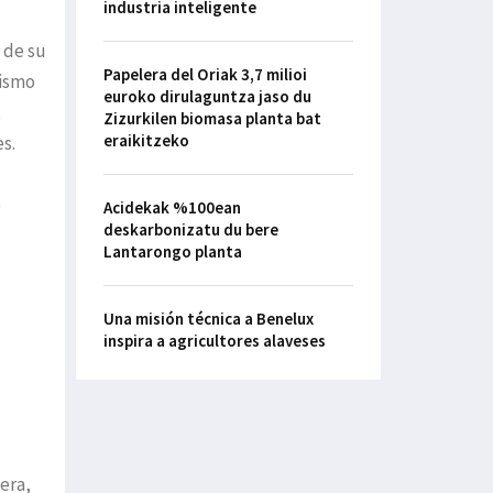
industria inteligente
 de su
Papelera del Oriak 3,7 milioi
mismo
euroko dirulaguntza jaso du
t
Zizurkilen biomasa planta bat
eraikitzeko
s.
e
Acidekak %100ean
deskarbonizatu du bere
Lantarongo planta
Una misión técnica a Benelux
inspira a agricultores alaveses
era,