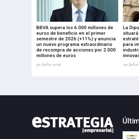
 los nuevos
BBVA supera los 6.000 millones de
La Dip
s de ZIV que, en
euros de beneficio en el primer
situará
de inversión
semestre de 2026 (+11%) y anuncia
estraté
, busca impulsar
un nuevo programa extraordinario
para i
 tecnología
de recompra de acciones por 2.000
industr
ricas del futuro
millones de euros
innovac
30-Julio-2026
29-Julio
Últi