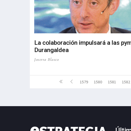
La colaboración impulsará a las py
Durangaldea
Joserra Blasco
1579
1580
1581
1582
Últi