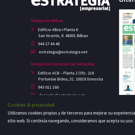
Delegación Bilbao
Edificio Albia I-Planta 6
San Vicente, 8. 48001 Bilbao
944 27 44 46
estrategia@estrategia.net
Delegación Donostia-San Sebastian
Edificio ACB – Planta 2 Ofic. 216
Portuetxe Bidea, 51. 20018 Donostia
943 011 160
donostia@estrategia.net
Cookies & privacidad
Utilizamos cookies propias y de terceros para mejorar su experienci
sitio web. Si continúa navegando, consideramos que acepta su uso
Copyright@2026 Estrategia Empresarial