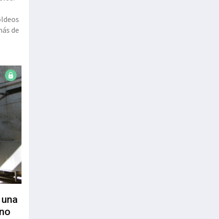
oldeos
más de
 una
eno