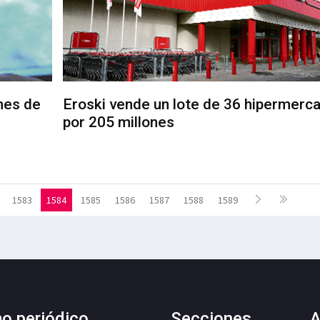
mes de
Eroski vende un lote de 36 hipermerc
por 205 millones
1583
1584
1585
1586
1587
1588
1589
mo periódico
Secciones
A