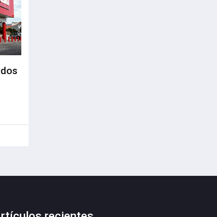
ados
rtículos recientes