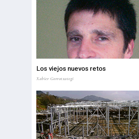
Los viejos nuevos retos
Xabier Gorrotxategi