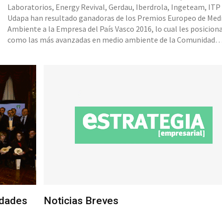
Laboratorios, Energy Revival, Gerdau, Iberdrola, Ingeteam, ITP
Udapa han resultado ganadoras de los Premios Europeo de Med
Ambiente a la Empresa del País Vasco 2016, lo cual les posicion
como las más avanzadas en medio ambiente de la Comunidad
Autónoma Vasca en los ámbitos de gestión, producto, proceso 
cooperación para el desarrollo sostenible. El lehendakari del
Gobierno vasco Iñigo Urkullu y la consej
idades
Noticias Breves