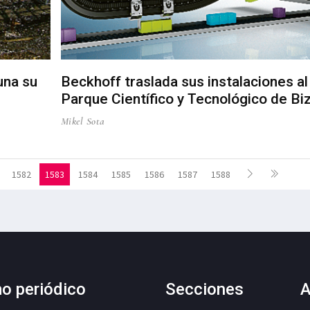
una su
Beckhoff traslada sus instalaciones al
Parque Científico y Tecnológico de Bi
Mikel Sota
1582
1583
1584
1585
1586
1587
1588
mo periódico
Secciones
A