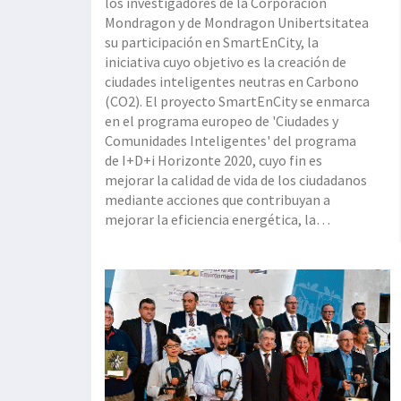
los investigadores de la Corporación
Mondragon y de Mondragon Unibertsitatea
su participación en SmartEnCity, la
iniciativa cuyo objetivo es la creación de
ciudades inteligentes neutras en Carbono
(CO2). El proyecto SmartEnCity se enmarca
en el programa europeo de 'Ciudades y
Comunidades Inteligentes' del programa
de I+D+i Horizonte 2020, cuyo fin es
mejorar la calidad de vida de los ciudadanos
mediante acciones que contribuyan a
mejorar la eficiencia energética, la
movilidad sostenible y el uso de las
tecnologías de la información (TIC).
Precisamente en el uso de las TIC aplicadas
a la mejora de la