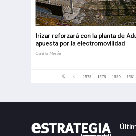
Irizar reforzará con la planta de Ad
apuesta por la electromovilidad
Cecilia Morán
1578
1579
1580
1581
Últi