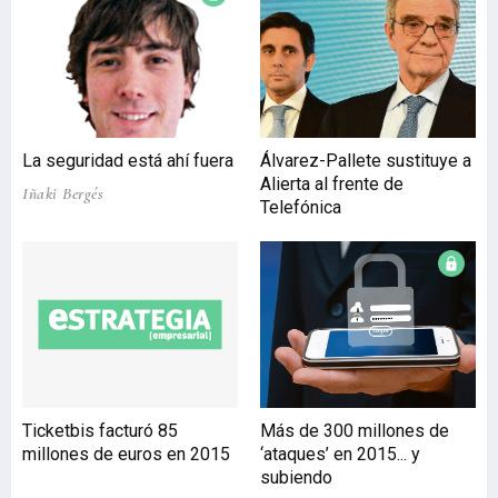
fueron normalizando las
aportaciones
institucionales limitadas
en los años precedentes
por mandato del Gobierno
central. Sin embargo, el
La seguridad está ahí fuera
Álvarez-Pallete sustituye a
repunte positivo en el
Alierta al frente de
número de personas
Iñaki Bergés
Telefónica
asociadas no se vio
acompañado con una
recuperación total del
número de socios,
“consecuencia directa del
impacto generado
Ticketbis facturó 85
Más de 300 millones de
millones de euros en 2015
‘ataques’ en 2015... y
subiendo