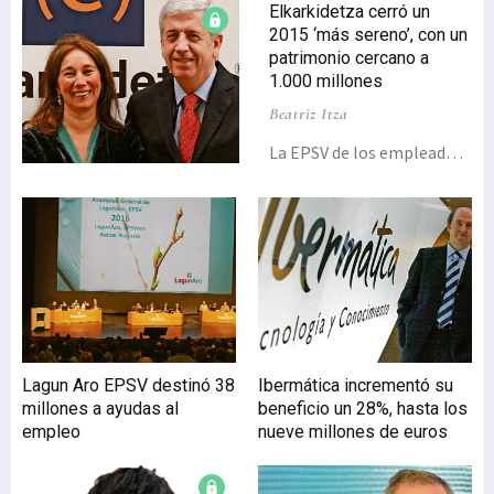
Elkarkidetza cerró un
2015 ‘más sereno’, con un
patrimonio cercano a
1.000 millones
Beatriz Itza
La EPSV de los empleados
públicos Elkarkidetza
cerró el ejercicio 2015 con
un patrimonio de 997
millones de euros y abonó
27 millones en
prestaciones a un total de
5.296 pensionistas, el
18,4% del colectivo total,
cifrado en 26.655
Lagun Aro EPSV destinó 38
Ibermática incrementó su
partícipes.La actividad de
millones a ayudas al
beneficio un 28%, hasta los
Elkarkide-tza se
empleo
nueve millones de euros
desenvolvió el pasado año
en un contexto ‘más
sereno’, toda vez que se