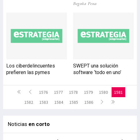
Begoña Pena
Los ciberdelincuentes
SWEPT una solución
prefieren las pymes
software ‘todo en uno’
1576
1577
1578
1579
1580
1581
1582
1583
1584
1585
1586
Noticias
en corto