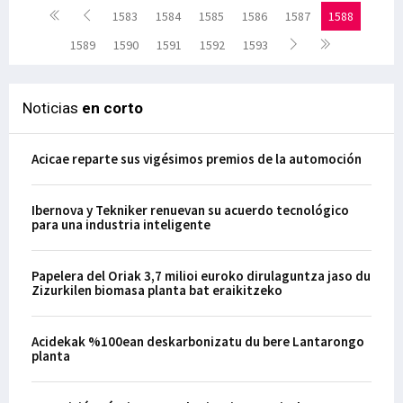
1583
1584
1585
1586
1587
1588
1589
1590
1591
1592
1593
Noticias
en corto
Acicae reparte sus vigésimos premios de la automoción
Ibernova y Tekniker renuevan su acuerdo tecnológico
para una industria inteligente
Papelera del Oriak 3,7 milioi euroko dirulaguntza jaso du
Zizurkilen biomasa planta bat eraikitzeko
Acidekak %100ean deskarbonizatu du bere Lantarongo
planta