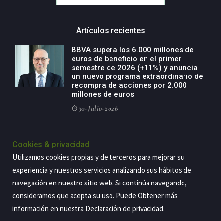
Artículos recientes
BBVA supera los 6.000 millones de
euros de beneficio en el primer
semestre de 2026 (+11%) y anuncia
un nuevo programa extraordinario de
recompra de acciones por 2.000
millones de euros
30-Julio-2026
BBVA acelera el crecimiento de su
negocio agro con un modelo global
Cookies & privacidad
de especialización presente en siete
Utilizamos cookies propias y de terceros para mejorar su
países
experiencia y nuestros servicios analizando sus hábitos de
29-Julio-2026
navegación en nuestro sitio web. Si continúa navegando,
consideramos que acepta su uso. Puede Obtener más
información en nuestra
Declaración de privacidad
.
Copyright@2026 Estrategia Empresarial