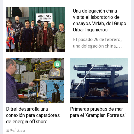
Una delegación china
visita el laboratorio de
ensayos Virlab, del Grupo
Urbar Ingenieros
El pasado 26 de febrero,
una delegación china,
constituida por 12
técnicos representantes
de la industria nuclear de
aquel país, visitó el
laboratorio de ensayos
sísmicos y de vibraciones
Virlab, del Grupo Urbar
Ingenieros. Allí
presenciaron los ensayos
Ditrel desarrolla una
Primeras pruebas de mar
que estaban en curso ese
conexión para captadores
para el ‘Grampian Fortress’
día en las instalaciones de
de energía offshore
Asteasu (Gipuzkoa).
Mikel Sota
Además, mantuvieron una