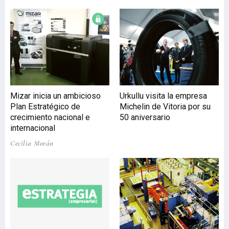
reunión técnica informal
con el director del
laboratorio, Juan Antonio
Pérez, en la que aclararon
sus inquietudes respecto
de los ensayos símicos que
se realizan para equipos
destinados a centrales
Mizar inicia un ambicioso
Urkullu visita la empresa
nucleares de su país.
Plan Estratégico de
Michelin de Vitoria por su
Acudieron junto a dos
crecimiento nacional e
50 aniversario
responsables de la
internacional
empresa francesa Bernard
Controls, c
Cecilia Morán