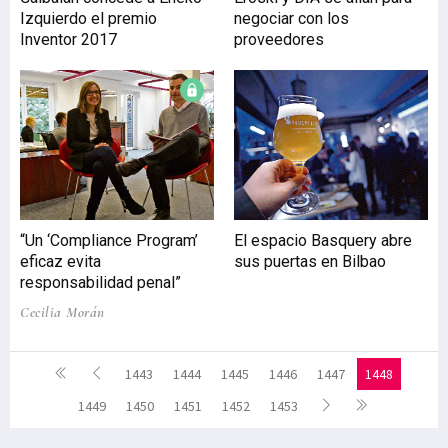
Izquierdo el premio
negociar con los
Inventor 2017
proveedores
“Un ‘Compliance Program’
El espacio Basquery abre
eficaz evita
sus puertas en Bilbao
responsabilidad penal”
Cecilia Morán
1443
1444
1445
1446
1447
1448
1449
1450
1451
1452
1453