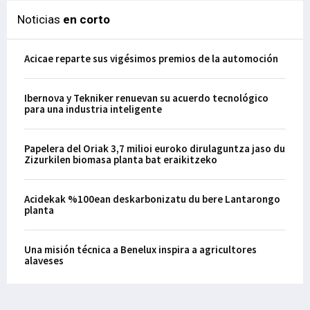
Noticias
en corto
Acicae reparte sus vigésimos premios de la automoción
Ibernova y Tekniker renuevan su acuerdo tecnológico
para una industria inteligente
Papelera del Oriak 3,7 milioi euroko dirulaguntza jaso du
Zizurkilen biomasa planta bat eraikitzeko
Acidekak %100ean deskarbonizatu du bere Lantarongo
planta
Una misión técnica a Benelux inspira a agricultores
alaveses