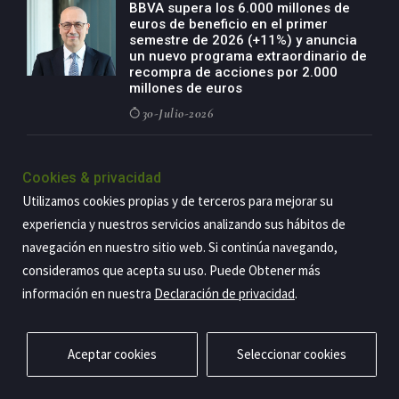
BBVA supera los 6.000 millones de
euros de beneficio en el primer
semestre de 2026 (+11%) y anuncia
un nuevo programa extraordinario de
recompra de acciones por 2.000
millones de euros
30-Julio-2026
BBVA acelera el crecimiento de su
negocio agro con un modelo global
Cookies & privacidad
de especialización presente en siete
Utilizamos cookies propias y de terceros para mejorar su
países
experiencia y nuestros servicios analizando sus hábitos de
29-Julio-2026
navegación en nuestro sitio web. Si continúa navegando,
consideramos que acepta su uso. Puede Obtener más
información en nuestra
Declaración de privacidad
.
Copyright@2026 Estrategia Empresarial
Privacidad
Aviso legal
Política de cookies
Contacto
RSS
Aceptar cookies
Seleccionar cookies