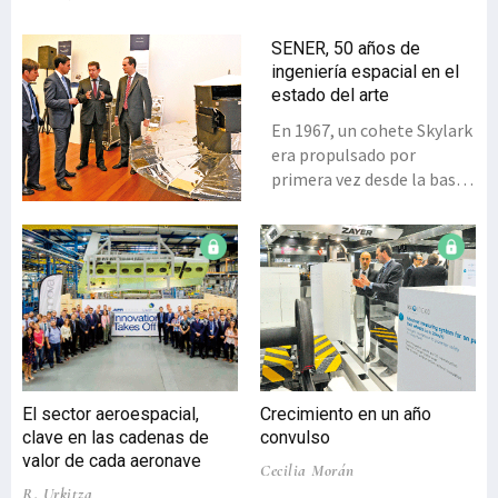
SENER, 50 años de
ingeniería espacial en el
estado del arte
En 1967, un cohete Skylark
era propulsado por
primera vez desde la base
de Kiruna (Suecia), con la
meta de estudiar las
auroras boreales y las
variaciones del campo
magnético en las
proximidades del polo. El
diseño y construcción de
esta torre, situada en el
Círculo Polar Ártico, se
El sector aeroespacial,
Crecimiento en un año
convertiría así en el primer
clave en las cadenas de
convulso
contrato y el primer éxito
valor de cada aeronave
Cecilia Morán
de SENER en Espacio. 50
R. Urkitza
años después de su puesta