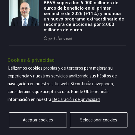
BBVA supera los 6.000 millones de
euros de beneficio en el primer
semestre de 2026 (+11%) y anuncia
un nuevo programa extraordinario de
recompra de acciones por 2.000
millones de euros
30-Julio-2026
BBVA acelera el crecimiento de su
negocio agro con un modelo global
Cookies & privacidad
de especialización presente en siete
Utilizamos cookies propias y de terceros para mejorar su
países
experiencia y nuestros servicios analizando sus hábitos de
29-Julio-2026
navegación en nuestro sitio web. Si continúa navegando,
consideramos que acepta su uso. Puede Obtener más
información en nuestra
Declaración de privacidad
.
Copyright@2026 Estrategia Empresarial
Privacidad
Aviso legal
Política de cookies
Contacto
RSS
Aceptar cookies
Seleccionar cookies