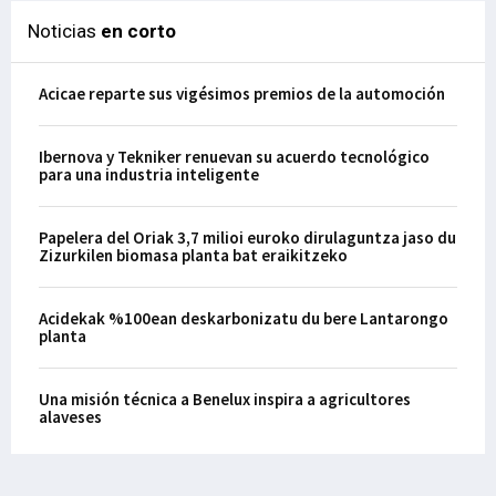
Noticias
en corto
Acicae reparte sus vigésimos premios de la automoción
Ibernova y Tekniker renuevan su acuerdo tecnológico
para una industria inteligente
Papelera del Oriak 3,7 milioi euroko dirulaguntza jaso du
Zizurkilen biomasa planta bat eraikitzeko
Acidekak %100ean deskarbonizatu du bere Lantarongo
planta
Una misión técnica a Benelux inspira a agricultores
alaveses