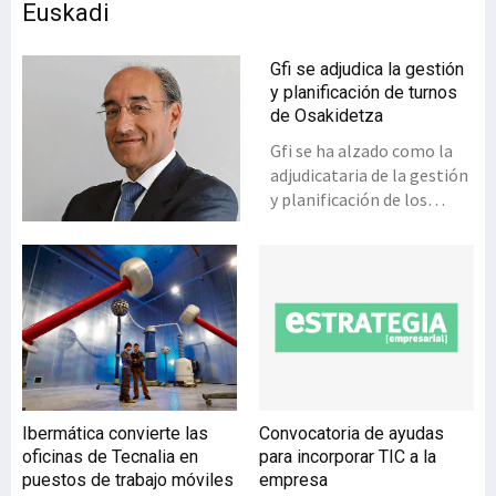
Euskadi
Gfi se adjudica la gestión
y planificación de turnos
de Osakidetza
Gfi se ha alzado como la
adjudicataria de la gestión
y planificación de los
turnos de personal de
Osakidetza. Ha sido
elegida entre 11
competidores por su
mejor oferta técnica, las
funcionalidades de su
gestión de turnos y
planificación, así como el
probado modelo de
Ibermática convierte las
Convocatoria de ayudas
integración, entre otros
oficinas de Tecnalia en
para incorporar TIC a la
aspectos. Osakidetza, el
puestos de trabajo móviles
empresa
Servicio Vasco de Salud, ha