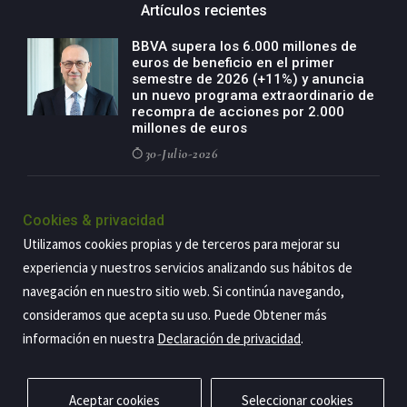
Artículos recientes
BBVA supera los 6.000 millones de
euros de beneficio en el primer
semestre de 2026 (+11%) y anuncia
un nuevo programa extraordinario de
recompra de acciones por 2.000
millones de euros
30-Julio-2026
BBVA acelera el crecimiento de su
negocio agro con un modelo global
Cookies & privacidad
de especialización presente en siete
Utilizamos cookies propias y de terceros para mejorar su
países
experiencia y nuestros servicios analizando sus hábitos de
29-Julio-2026
navegación en nuestro sitio web. Si continúa navegando,
consideramos que acepta su uso. Puede Obtener más
información en nuestra
Declaración de privacidad
.
Copyright@2026 Estrategia Empresarial
Privacidad
Aviso legal
Política de cookies
Contacto
RSS
Aceptar cookies
Seleccionar cookies