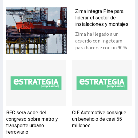
Zima integra Pine para
liderar el sector de
instalaciones y montajes
Zima ha llegado a un
acuerdo con Ingeteam
para hacerse con un 90%
de las acciones de Pine,
cuyas actividades abarcan
la instalación y montaje
eléctricos, y el diseño y
construcción de cuadros
eléctricos. Ingeteam
conserva un 10%.Zima es
la cabecera de un grupo de
ingeniería focalizado en
BEC será sede del
CIE Automotive consigue
servicios industriales y
congreso sobre metro y
un beneficio de casi 55
medioambientales, a
transporte urbano
millones
través de su 65% en Daorje
ferroviario
y 100% en Zima