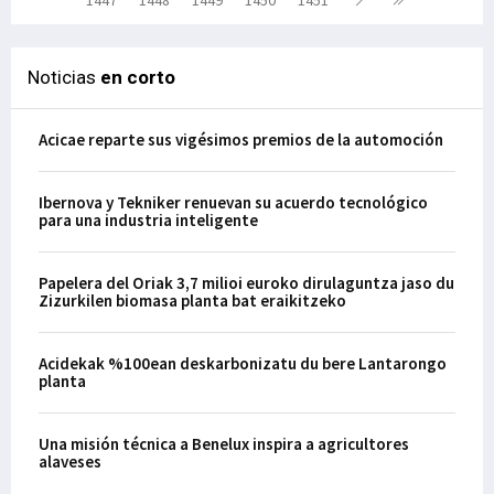
1447
1448
1449
1450
1451
Noticias
en corto
Acicae reparte sus vigésimos premios de la automoción
Ibernova y Tekniker renuevan su acuerdo tecnológico
para una industria inteligente
Papelera del Oriak 3,7 milioi euroko dirulaguntza jaso du
Zizurkilen biomasa planta bat eraikitzeko
Acidekak %100ean deskarbonizatu du bere Lantarongo
planta
Una misión técnica a Benelux inspira a agricultores
alaveses