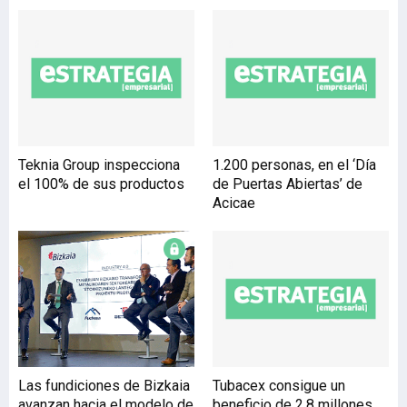
Robotics/Drone Spain. En
palabras de Miguel Zorita,
presidente de Grupo Zima,
“la integración de Pine
complementa
milimétricamente tanto
nuestras competencias
como nuestra presencia
Teknia Group inspecciona
1.200 personas, en el ‘Día
sectorial, permitiéndonos
el 100% de sus productos
de Puertas Abiertas’ de
una oferta integral para
Acicae
nuestros clientes”. De
hecho, Daorje ti
Las fundiciones de Bizkaia
Tubacex consigue un
avanzan hacia el modelo de
beneficio de 2,8 millones