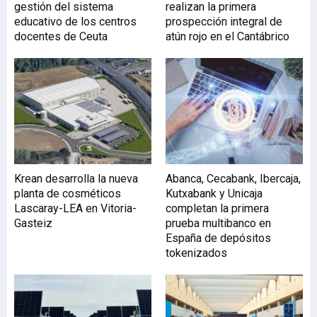
gestión del sistema
realizan la primera
construcción modular
educativo de los centros
prospección integral de
basado en economía
docentes de Ceuta
atún rojo en el Cantábrico
circular, metodología BIM
y estándares de
sostenibilidad, cuyo
proyecto puede
consultarse en
getatom.xyz. La inversión
se instrumenta a través de
un préstamo participativo
tokenizado ATOM-P1, un
Krean desarrolla la nueva
Abanca, Cecabank, Ibercaja,
vehículo que vincula la
planta de cosméticos
Kutxabank y Unicaja
remuneración del inversor
Lascaray-LEA en Vitoria-
completan la primera
a la evolución del negocio
Gasteiz
prueba multibanco en
y que ha sido diseñado y
España de depósitos
estructurado por Urban
tokenizados
Token Investments, S.L.
(urbantoken.capital),