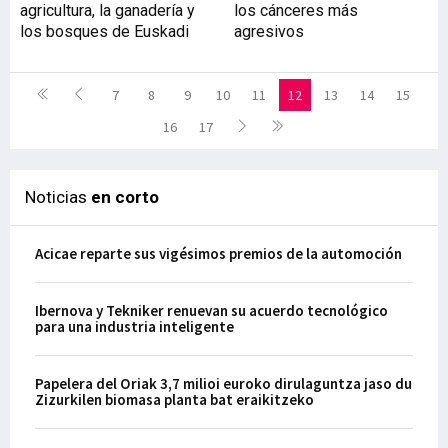
agricultura, la ganadería y
los cánceres más
los bosques de Euskadi
agresivos
7
8
9
10
11
12
13
14
15
16
17
Noticias
en corto
Acicae reparte sus vigésimos premios de la automoción
Ibernova y Tekniker renuevan su acuerdo tecnológico
para una industria inteligente
Papelera del Oriak 3,7 milioi euroko dirulaguntza jaso du
Zizurkilen biomasa planta bat eraikitzeko