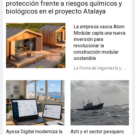
protección frente a riesgos químicos y
biológicos en el proyecto Atalaya
La empresa vasca Atom
Modular capta una nueva
inversión para
revolucionar la
construcción modular
sostenible
La firma de ingeniería y
consultoría ambiental
especializada en
soluciones sostenibles
frente al cambio
climático, 360 Soluciones
Cambio Climático, ha
decidido invertir en Atom
Modular, compañía vasca
que desarrolla un modelo
Ayesa Digital moderniza la
Azti y el sector pesquero
industrializado de