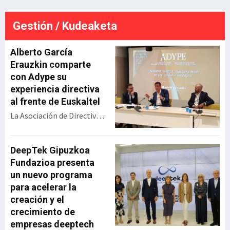
ste
este pasado mes de junio tras
a
una inversión de más de 18
Gestión / Kudeaketa
millones de euros.Tal y como
detalla la sociedad pública que
gestio
Alberto García
Erauzkin comparte
con Adype su
experiencia directiva
al frente de Euskaltel
La Asociación de Directivos
y Profesionales de Euskadi
(Adype) ha celebrado un
encuentro con Alberto
DeepTek Gipuzkoa
García Erauzkin,
Fundazioa presenta
expresidente de Euskaltel,
un nuevo programa
bajo el título ‘Euskaltel:
para acelerar la
construir, negociar y
creación y el
decidir en una compañía
crecimiento de
estratégica’. Durante su
empresas deeptech
intervención, el directivo