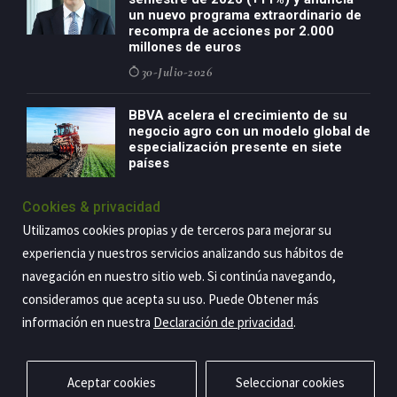
un nuevo programa extraordinario de
recompra de acciones por 2.000
millones de euros
30-Julio-2026
BBVA acelera el crecimiento de su
negocio agro con un modelo global de
especialización presente en siete
países
29-Julio-2026
Cookies & privacidad
Utilizamos cookies propias y de terceros para mejorar su
experiencia y nuestros servicios analizando sus hábitos de
Copyright@2026 Estrategia Empresarial
navegación en nuestro sitio web. Si continúa navegando,
consideramos que acepta su uso. Puede Obtener más
Privacidad
Aviso legal
Política de cookies
Contacto
RSS
información en nuestra
Declaración de privacidad
.
Aceptar cookies
Seleccionar cookies