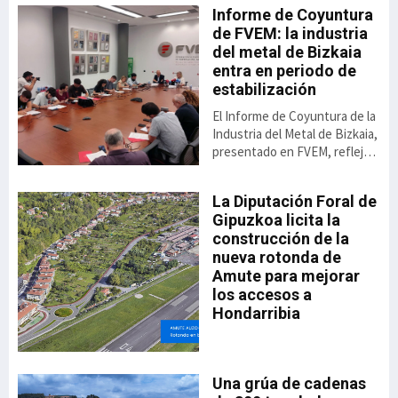
Informe de Coyuntura
de FVEM: la industria
del metal de Bizkaia
 de
entra en periodo de
estabilización
El Informe de Coyuntura de la
Industria del Metal de Bizkaia,
presentado en FVEM, refleja
una cierta recuperación de la
actividad respecto a los bajos
io
La Diputación Foral de
va,
niveles de los dos últimos
n
Gipuzkoa licita la
ido
ejercicios. No obstante, su
construcción de la
rar
presidenta, Begoña San
nueva rotonda de
Miguel advierte de que esta
Amute para mejorar
 el
mejora parte de un punto
especialmente débil y todavía
los accesos a
no permite hablar de una
Hondarribia
re,
recuperación consolidada.
ado
a
“Los datos son mejores, pero
debemos
Una grúa de cadenas
el
35,