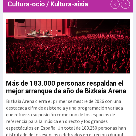
Cultura-ocio / Kultura-aisia
de talento de las empresas
tecnológicas. En este contexto,
el Clúster GAIA
u
Más de 183.000 personas respaldan el
G
mejor arranque de año de Bizkaia Arena
3
Bizkaia Arena cierra el primer semestre de 2026 con una
El
mo
destacada cifra de asistencia y una programación variada
vi
que refuerza su posición como uno de los espacios de
se
referencia para la música en directo y los grandes
si
espectáculos en España. Un total de 183.250 personas han
per
disfrutado de los eventos celebrados en el recinto durante
ex