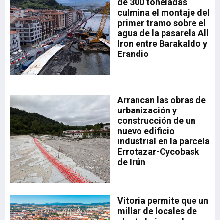
de 300 toneladas
la
a.
culmina el montaje del
drá
primer tramo sobre el
aia
a
agua de la pasarela All
sta
Iron entre Barakaldo y
Erandio
a,
a
Arrancan las obras de
n
urbanización y
n
construcción de un
nuevo edificio
industrial en la parcela
ón
Errotazar-Cycobask
 el
de Irún
de
o
Vitoria permite que un
millar de locales de