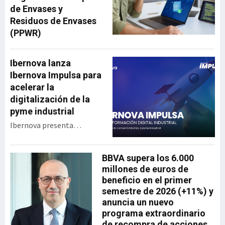
de Envases y
Residuos de Envases
(PPWR)
Ibernova lanza
Ibernova Impulsa para
acelerar la
digitalización de la
pyme industrial
Ibernova presenta
Ibernova Impulsa, un
programa de apoyo a la
BBVA supera los 6.000
transformación digital
millones de euros de
industrial diseñado para
beneficio en el primer
acercar tecnología real a
semestre de 2026 (+11%) y
las pymes con menor
anuncia un nuevo
capacidad de inversión y
programa extraordinario
acompañarlas en un
de recompra de acciones
proceso de digitalización