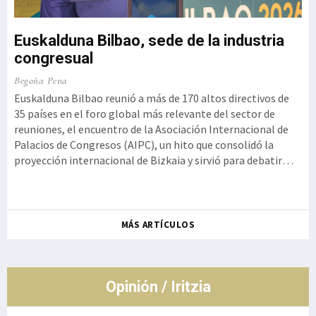
Euskalduna Bilbao, sede de la industria
congresual
o,
Ku
Begoña Pena
a
Iz
Euskalduna Bilbao reunió a más de 170 altos directivos de
t
35 países en el foro global más relevante del sector de
Ge
reuniones, el encuentro de la Asociación Internacional de
 la
Kur
Palacios de Congresos (AIPC), un hito que consolidó la
se
proyección internacional de Bizkaia y sirvió para debatir
ot
cómo la innovación tecnológica debe aliarse con la
de
autenticidad y la experiencia humana, rememorando el
so
histórico g
Ro
MÁS ARTÍCULOS
co
de
Opinión / Iritzia