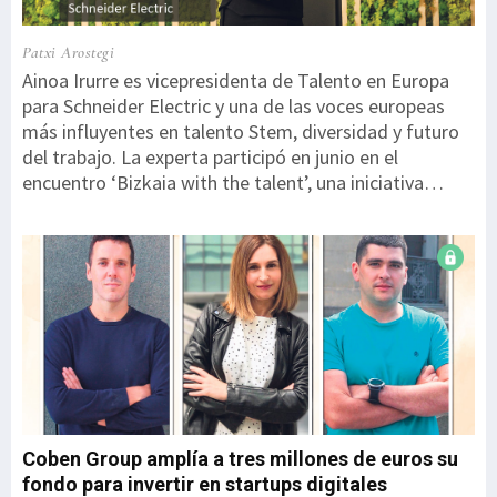
Patxi Arostegi
Ainoa Irurre es vicepresidenta de Talento en Europa
para Schneider Electric y una de las voces europeas
más influyentes en talento Stem, diversidad y futuro
del trabajo. La experta participó en junio en el
encuentro ‘Bizkaia with the talent’, una iniciativa
impulsada por la Diputación Foral de Bizkaia. En un
ecosistema tecnológico cada vez más competitivo
como el actual, ¿cuáles son las principales tendencias
en la gestión del talento?Hoy el talento ya no es solo
cosa del área de Personas. Es negocio. En entornos
como el nuestro, la diferencia no la marca solo la
tecnología, sino lo rápido que eres capaz de
desarrollar a tu gente. Estamos pasando de pensar en
puestos a pensar en habilidades. Ya no importa tanto
‘qué eres’ o el puesto que o...
Coben Group amplía a tres millones de euros su
fondo para invertir en startups digitales