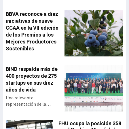
ha repasado la evolución
de la operadora vasca
BBVA reconoce a diez
desde su creación hasta su
iniciativas de nueve
integración en MásMóvil,
CCAA en la VII edición
compartiendo las
de los Premios a los
principales decisiones
Mejores Productores
estratégicas que marcaron
Sostenibles
su trayectoria y las
lecciones de liderazgo que
extrajo tras más
BIND respalda más de
400 proyectos de 275
startups en sus diez
años de vida
Una relevante
representación de la
industria vasca se dio cita
en el BEC para celebrar los
diez años de vida de BIND,
EHU ocupa la posición 358