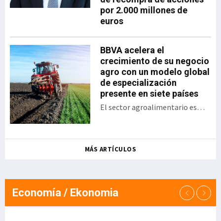
por 2.000 millones de
progresivo, accesible y
euros
sostenible. La iniciativa se
articula sobre soluciones
propias del Grupo
BBVA acelera el
Ibernova y contempla
crecimiento de su negocio
áreas clave como ERP,
agro con un modelo global
MES/MOM, SGA, GMAO,
de especialización
calidad y trazabilidad,
presente en siete países
digitalización documental
El sector agroalimentario es
y automatización de
uno de los sectores estratégicos
procesos. Apoyo a la pyme
para la banca de empresas de
industrial Ibern
BBVA y uno de los ejemplos más
MÁS ARTÍCULOS
avanzados de su estrategia de
sectorización: "El agro es un
claro ejemplo de cómo la
especialización sectorial genera
Economía / Ekonomia
valor para nuestros clientes y
para el banco. Hemos converti