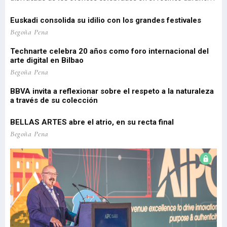
d
estos primeros meses del año, un reflejo de la intensidad y
(1
diversi
vi
el
Euskadi consolida su idilio con los grandes festivales
'P
 de
Pa
Begoña Pena
pe
Technarte celebra 20 años como foro internacional del
o
arte digital en Bilbao
Lo
re
Begoña Pena
pr
BBVA invita a reflexionar sobre el respeto a la naturaleza
a través de su colección
EU
Be
BELLAS ARTES abre el atrio, en su recta final
El
Begoña Pena
re
Be