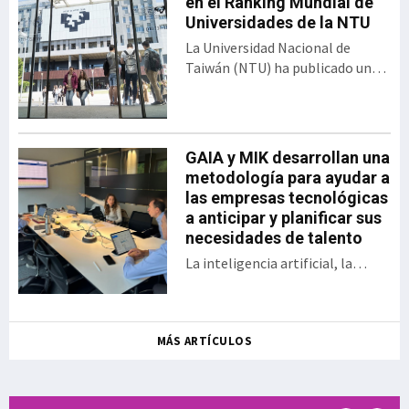
programa de innovación
en el Ranking Mundial de
abierta desarrollado por el
Universidades de la NTU
Gobierno vasco y SPRI,
La Universidad Nacional de
bajo el formato del
Taiwán (NTU) ha publicado una
tradicional Demo Day. El
nueva edición del Ranking de
encuentro presentó los 30
Desempeño de Artículos
proyectos desarrollados
Científicos para Universidades
por las startups y
Mundiales. En esta clasificación,
GAIA y MIK desarrollan una
empresas, así como las
Euskal Herriko Unibertsitatea
metodología para ayudar a
sociedades públicas
(EHU) ocupa el puesto 358 entre
las empresas tecnológicas
participantes en una
las 1.243 universidades
a anticipar y planificar sus
iniciativa que en la actual
evaluadas, situándose además
necesidades de talento
edición se ha enfocado a
como la sép
aplicaciones en ámbitos
La inteligencia artificial, la
como la energía, la
digitalización, la aparición de
sostenibilidad, la
nuevos modelos de negocio, el
inteligencia a
relevo generacional y la
MÁS ARTÍCULOS
creciente dificultad para
encontrar determinados perfiles
profesionales están
transformando las necesidades