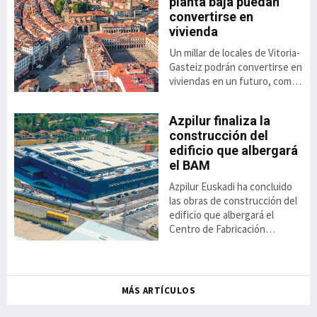
planta baja puedan
,8%
to
convertirse en
vivienda
Un millar de locales de Vitoria-
ás
el
Gasteiz podrán convertirse en
viviendas en un futuro, como
consecuencia de la luz verde
dada a la aplicación de una
Azpilur finaliza la
nueva ordenanza anunciada
construcción del
por el ayuntamiento. Se trata
 el
edificio que albergará
de una alternativa
ai
el BAM
habitacional cuya aprobación
se contempla a raíz del Plan
Azpilur Euskadi ha concluido
General de Ordenación
ión
las obras de construcción del
Urbana aprobado el 22 de
a
edificio que albergará el
diciembre de 2025. En busca
va
Centro de Fabricación
de un modelo de ciudad
icio
Avanzada para la Automoción
compacta, compleja y
el
(BAM) en el polígono industrial
y la
de Jundiz, en Vitoria-Gasteiz.
ntxo
Los trabajos de edificación,
MÁS ARTÍCULOS
da,
que comenzaron el 31 de
mayo de 2024, culminaron