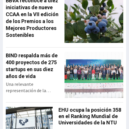
BBVA reconoce a diez
desde su creación hasta su
iniciativas de nueve
integración en MásMóvil,
CCAA en la VII edición
compartiendo las
de los Premios a los
principales decisiones
Mejores Productores
estratégicas que marcaron
Sostenibles
su trayectoria y las
lecciones de liderazgo que
extrajo tras más
BIND respalda más de
400 proyectos de 275
startups en sus diez
años de vida
Una relevante
representación de la
industria vasca se dio cita
en el BEC para celebrar los
diez años de vida de BIND,
EHU ocupa la posición 358
programa de innovación
en el Ranking Mundial de
abierta desarrollado por el
Universidades de la NTU
Gobierno vasco y SPRI,