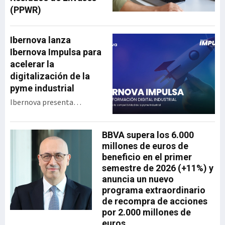
(PPWR)
Ibernova lanza
Ibernova Impulsa para
acelerar la
digitalización de la
pyme industrial
Ibernova presenta
Ibernova Impulsa, un
programa de apoyo a la
BBVA supera los 6.000
transformación digital
millones de euros de
industrial diseñado para
beneficio en el primer
acercar tecnología real a
semestre de 2026 (+11%) y
las pymes con menor
anuncia un nuevo
capacidad de inversión y
programa extraordinario
acompañarlas en un
de recompra de acciones
proceso de digitalización
por 2.000 millones de
progresivo, accesible y
euros
sostenible. La iniciativa se