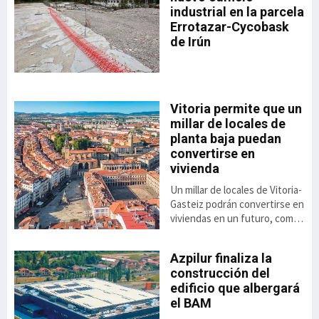
industrial en la parcela
Errotazar-Cycobask
ón
de Irún
 el
de
o
Vitoria permite que un
millar de locales de
,8%
planta baja puedan
to
convertirse en
vivienda
ás
Un millar de locales de Vitoria-
el
Gasteiz podrán convertirse en
viviendas en un futuro, como
consecuencia de la luz verde
dada a la aplicación de una
Azpilur finaliza la
nueva ordenanza anunciada
construcción del
por el ayuntamiento. Se trata
 el
edificio que albergará
de una alternativa
ai
el BAM
habitacional cuya aprobación
se contempla a raíz del Plan