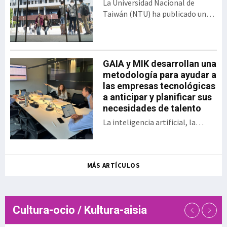
La Universidad Nacional de
bajo el formato del
Taiwán (NTU) ha publicado una
tradicional Demo Day. El
nueva edición del Ranking de
encuentro presentó los 30
Desempeño de Artículos
proyectos desarrollados
Científicos para Universidades
por las startups y
Mundiales. En esta clasificación,
GAIA y MIK desarrollan una
empresas, así como las
Euskal Herriko Unibertsitatea
metodología para ayudar a
sociedades públicas
(EHU) ocupa el puesto 358 entre
las empresas tecnológicas
participantes en una
las 1.243 universidades
a anticipar y planificar sus
iniciativa que en la actual
evaluadas, situándose además
necesidades de talento
edición se ha enfocado a
como la sép
aplicaciones en ámbitos
La inteligencia artificial, la
como la energía, la
digitalización, la aparición de
sostenibilidad, la
nuevos modelos de negocio, el
inteligencia a
relevo generacional y la
MÁS ARTÍCULOS
creciente dificultad para
encontrar determinados perfiles
profesionales están
transformando las necesidades
Cultura-ocio / Kultura-aisia
de talento de las empresas
tecnológicas. En este contexto,