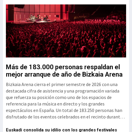
el Clúster GAIA
u
Más de 183.000 personas respaldan el
G
mejor arranque de año de Bizkaia Arena
3
Bizkaia Arena cierra el primer semestre de 2026 con una
El
mo
destacada cifra de asistencia y una programación variada
vi
que refuerza su posición como uno de los espacios de
se
referencia para la música en directo y los grandes
si
espectáculos en España. Un total de 183.250 personas han
per
disfrutado de los eventos celebrados en el recinto durante
ex
d
estos primeros meses del año, un reflejo de la intensidad y
(1
diversi
vi
el
Euskadi consolida su idilio con los grandes festivales
'P