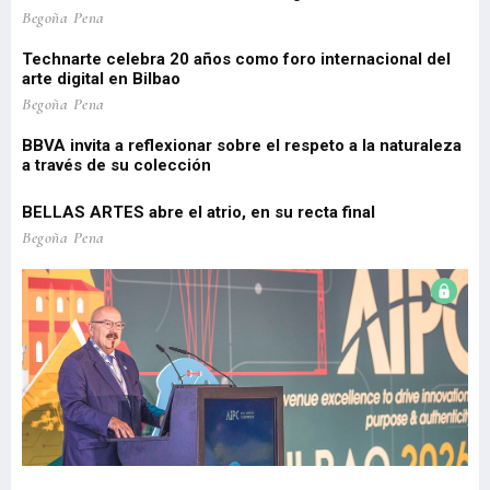
 de
Pa
Begoña Pena
pe
Technarte celebra 20 años como foro internacional del
o
arte digital en Bilbao
Lo
re
Begoña Pena
pr
BBVA invita a reflexionar sobre el respeto a la naturaleza
a través de su colección
EU
Be
BELLAS ARTES abre el atrio, en su recta final
El
Begoña Pena
re
Be