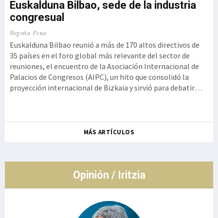
Euskalduna Bilbao, sede de la industria
congresual
o,
Ku
Begoña Pena
a
Iz
Euskalduna Bilbao reunió a más de 170 altos directivos de
t
35 países en el foro global más relevante del sector de
Ge
reuniones, el encuentro de la Asociación Internacional de
 la
Kur
Palacios de Congresos (AIPC), un hito que consolidó la
se
proyección internacional de Bizkaia y sirvió para debatir
ot
cómo la innovación tecnológica debe aliarse con la
de
autenticidad y la experiencia humana, rememorando el
so
histórico g
Ro
MÁS ARTÍCULOS
co
de
Opinión / Iritzia