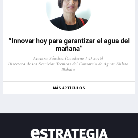
“Innovar hoy para garantizar el agua del
mañana”
Arantxa Sánchez (Cuaderno I+D 2026)
Directora de los Servicios Técnicos del Consorcio de Aguas Bilbao
Bizkaia
MÁS ARTÍCULOS