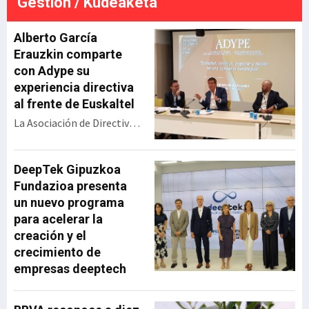
Gestión / Kudeaketa
económico. La resolución
ada
definitiva será en septiembre,
e
pero esta gran alianza vasca
Alberto García
se perfila para llev
Erauzkin comparte
con Adype su
experiencia directiva
al frente de Euskaltel
La Asociación de Directivos
y Profesionales de Euskadi
(Adype) ha celebrado un
encuentro con Alberto
DeepTek Gipuzkoa
García Erauzkin,
Fundazioa presenta
expresidente de Euskaltel,
un nuevo programa
bajo el título ‘Euskaltel:
para acelerar la
construir, negociar y
creación y el
decidir en una compañía
crecimiento de
estratégica’. Durante su
empresas deeptech
intervención, el directivo
ha repasado la evolución
de la operadora vasca