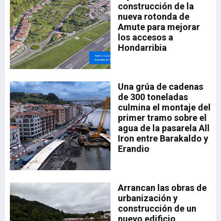
construcción de la
nueva rotonda de
Amute para mejorar
los accesos a
Hondarribia
ado
Una grúa de cadenas
el
35,
de 300 toneladas
la
a.
culmina el montaje del
drá
primer tramo sobre el
aia
a
agua de la pasarela All
sta
Iron entre Barakaldo y
Erandio
a,
a
Arrancan las obras de
n
urbanización y
n
construcción de un
nuevo edificio