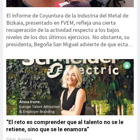
El Informe de Coyuntura de la Industria del Metal de
Bizkaia, presentado en FVEM, refleja una cierta
recuperación de la actividad respecto a los bajos
niveles de los dos últimos ejercicios. No obstante, su
presidenta, Begoña San Miguel advierte de que esta
mejora parte de un punto especialmente débil y
todavía no permite hablar de una recuperación
consolidada. “Los datos son mejores, pero debemos
interpretarlos con cautela. Partimos de niveles
especialmente bajos y estamos ante una corrección
de mínimos, en ningún caso ante una recuperación
sólida”. El informe recoge las respuestas de 207
empresas, que representan a 17.710 personas
trabajadoras. Una de las principales novedades es el
Índice de Coyuntura FVEM, que pondera diez variables
“El reto es comprender que al talento no se le
de ...
retiene, sino que se le enamora”
Patxi Arostegi