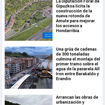
io
La Diputación Foral de
n
Gipuzkoa licita la
construcción de la
nueva rotonda de
Amute para mejorar
los accesos a
Hondarribia
ado
Una grúa de cadenas
el
35,
de 300 toneladas
la
a.
culmina el montaje del
drá
primer tramo sobre el
aia
a
agua de la pasarela All
sta
Iron entre Barakaldo y
Erandio
a,
a
Arrancan las obras de
n
urbanización y