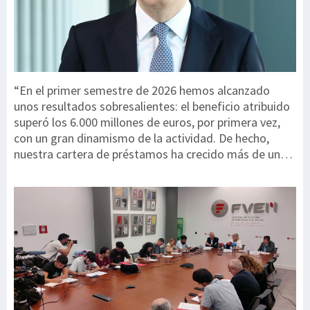
“En el primer semestre de 2026 hemos alcanzado
unos resultados sobresalientes: el beneficio atribuido
superó los 6.000 millones de euros, por primera vez,
con un gran dinamismo de la actividad. De hecho,
nuestra cartera de préstamos ha crecido más de un
60% desde el final de 2020; un incremento muy
superior al de nuestros competidores, lo que nos
posiciona como el banco con mayor crecimiento de
Europa”, ha señalado Onur Genç, consejero delegado
de BBVA. La cartera crediticia de BBVA se incrementó
un 17,7% (en euros constantes) en los últimos doce
meses¹, gracias principalmente a los segmentos de
empresas y consumo. Destaca la buena evolución de
España y México con crecimientos del 7,4% y 9,9%,