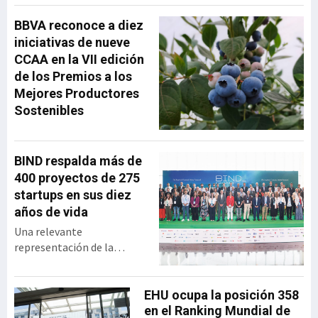
ha repasado la evolución
de la operadora vasca
BBVA reconoce a diez
desde su creación hasta su
iniciativas de nueve
integración en MásMóvil,
CCAA en la VII edición
compartiendo las
de los Premios a los
principales decisiones
Mejores Productores
estratégicas que marcaron
Sostenibles
su trayectoria y las
lecciones de liderazgo que
extrajo tras más
BIND respalda más de
400 proyectos de 275
startups en sus diez
años de vida
Una relevante
representación de la
industria vasca se dio cita
en el BEC para celebrar los
diez años de vida de BIND,
EHU ocupa la posición 358
programa de innovación
en el Ranking Mundial de