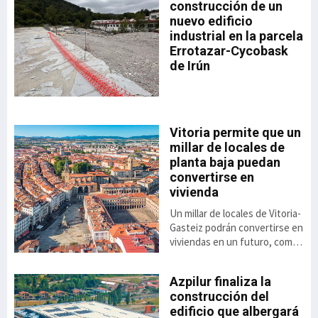
n
construcción de un
nuevo edificio
industrial en la parcela
Errotazar-Cycobask
ón
de Irún
 el
de
o
Vitoria permite que un
millar de locales de
,8%
planta baja puedan
to
convertirse en
vivienda
ás
Un millar de locales de Vitoria-
el
Gasteiz podrán convertirse en
viviendas en un futuro, como
consecuencia de la luz verde
dada a la aplicación de una
Azpilur finaliza la
nueva ordenanza anunciada
construcción del
por el ayuntamiento. Se trata
 el
edificio que albergará
de una alternativa