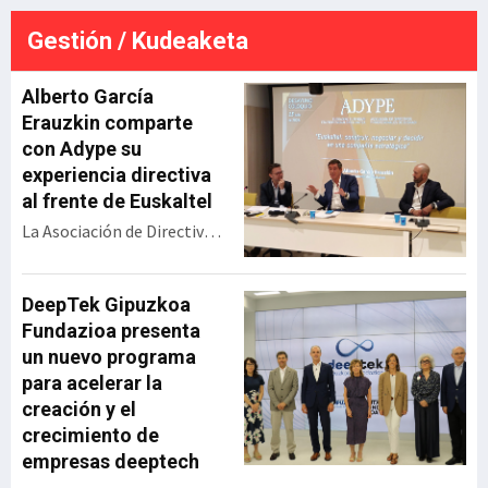
ferroviaria de Jundiz desde el
punto de vista técnico y
Gestión / Kudeaketa
económico. La resolución
ada
definitiva será en septiembre,
e
pero esta gran alianza vasca
Alberto García
se perfila para llev
Erauzkin comparte
con Adype su
experiencia directiva
al frente de Euskaltel
La Asociación de Directivos
y Profesionales de Euskadi
(Adype) ha celebrado un
encuentro con Alberto
DeepTek Gipuzkoa
García Erauzkin,
Fundazioa presenta
expresidente de Euskaltel,
un nuevo programa
bajo el título ‘Euskaltel:
para acelerar la
construir, negociar y
creación y el
decidir en una compañía
crecimiento de
estratégica’. Durante su
empresas deeptech
intervención, el directivo