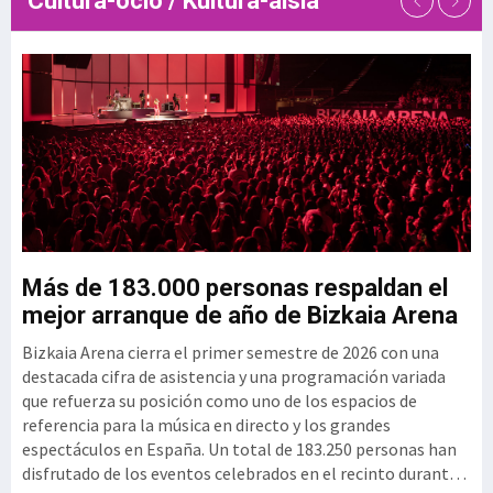
Cultura-ocio / Kultura-aisia
de talento de las empresas
tecnológicas. En este contexto,
el Clúster GAIA
u
Más de 183.000 personas respaldan el
G
mejor arranque de año de Bizkaia Arena
3
Bizkaia Arena cierra el primer semestre de 2026 con una
El
mo
destacada cifra de asistencia y una programación variada
vi
que refuerza su posición como uno de los espacios de
se
referencia para la música en directo y los grandes
si
espectáculos en España. Un total de 183.250 personas han
per
disfrutado de los eventos celebrados en el recinto durante
ex