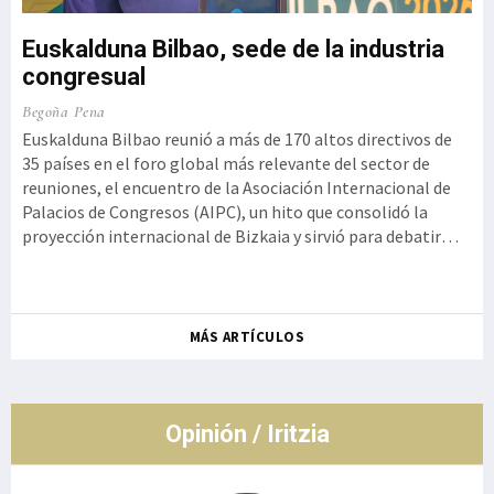
Euskalduna Bilbao, sede de la industria
congresual
o,
Ku
Begoña Pena
a
Iz
Euskalduna Bilbao reunió a más de 170 altos directivos de
t
35 países en el foro global más relevante del sector de
Ge
reuniones, el encuentro de la Asociación Internacional de
 la
Kur
Palacios de Congresos (AIPC), un hito que consolidó la
se
proyección internacional de Bizkaia y sirvió para debatir
ot
cómo la innovación tecnológica debe aliarse con la
de
autenticidad y la experiencia humana, rememorando el
so
histórico g
Ro
MÁS ARTÍCULOS
co
de
Opinión / Iritzia