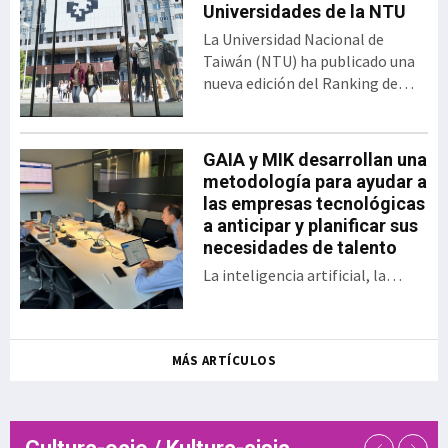
abierta desarrollado por el
Universidades de la NTU
Gobierno vasco y SPRI,
La Universidad Nacional de
bajo el formato del
Taiwán (NTU) ha publicado una
tradicional Demo Day. El
nueva edición del Ranking de
encuentro presentó los 30
Desempeño de Artículos
proyectos desarrollados
Científicos para Universidades
por las startups y
Mundiales. En esta clasificación,
GAIA y MIK desarrollan una
empresas, así como las
Euskal Herriko Unibertsitatea
metodología para ayudar a
sociedades públicas
(EHU) ocupa el puesto 358 entre
las empresas tecnológicas
participantes en una
las 1.243 universidades
a anticipar y planificar sus
iniciativa que en la actual
evaluadas, situándose además
necesidades de talento
edición se ha enfocado a
como la sép
aplicaciones en ámbitos
La inteligencia artificial, la
como la energía, la
digitalización, la aparición de
sostenibilidad, la
nuevos modelos de negocio, el
inteligencia a
relevo generacional y la
MÁS ARTÍCULOS
creciente dificultad para
encontrar determinados perfiles
profesionales están
transformando las necesidades