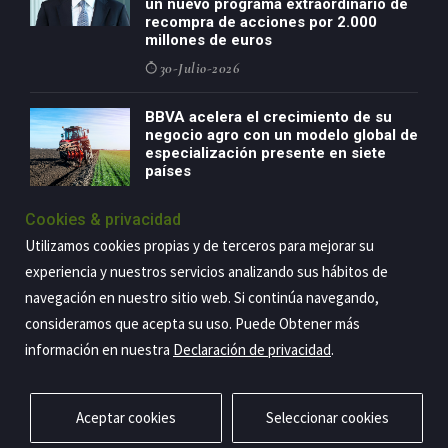
un nuevo programa extraordinario de
recompra de acciones por 2.000
millones de euros
30-Julio-2026
BBVA acelera el crecimiento de su
negocio agro con un modelo global de
especialización presente en siete
países
29-Julio-2026
Cookies & privacidad
Utilizamos cookies propias y de terceros para mejorar su
experiencia y nuestros servicios analizando sus hábitos de
Copyright@2026 Estrategia Empresarial
navegación en nuestro sitio web. Si continúa navegando,
consideramos que acepta su uso. Puede Obtener más
Privacidad
Aviso legal
Política de cookies
Contacto
RSS
información en nuestra
Declaración de privacidad
.
Aceptar cookies
Seleccionar cookies