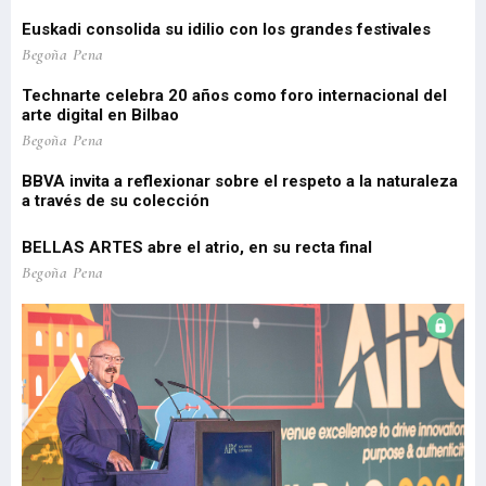
d
estos primeros meses del año, un reflejo de la intensidad y
(1
diversi
vi
el
Euskadi consolida su idilio con los grandes festivales
'P
 de
Pa
Begoña Pena
pe
Technarte celebra 20 años como foro internacional del
o
arte digital en Bilbao
Lo
re
Begoña Pena
pr
BBVA invita a reflexionar sobre el respeto a la naturaleza
a través de su colección
EU
Be
BELLAS ARTES abre el atrio, en su recta final
El
Begoña Pena
re
Be