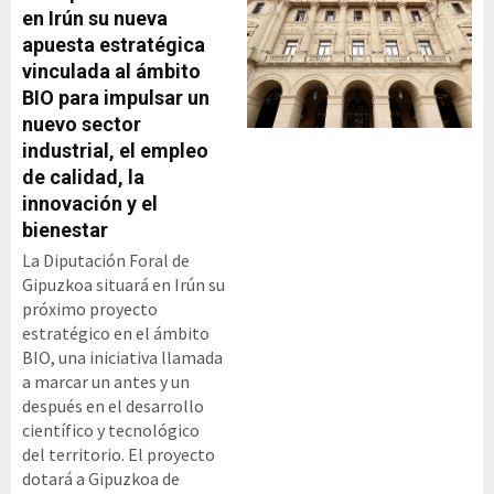
acercar tecnología real a
en Irún su nueva
las pymes con menor
apuesta estratégica
capacidad de inversión y
vinculada al ámbito
acompañarlas en un
BIO para impulsar un
proceso de digitalización
nuevo sector
progresivo, accesible y
industrial, el empleo
sostenible. La iniciativa se
de calidad, la
articula sobre soluciones
innovación y el
propias del Grupo
bienestar
Ibernova y contempla
áreas clave como ERP,
La Diputación Foral de
MES/MOM, SGA, GMAO,
Gipuzkoa situará en Irún su
calidad y trazabilidad,
próximo proyecto
digitalización documental
estratégico en el ámbito
y automatización de
BIO, una iniciativa llamada
procesos. Apoyo a la pyme
a marcar un antes y un
industrial Ibern
después en el desarrollo
científico y tecnológico
del territorio. El proyecto
dotará a Gipuzkoa de