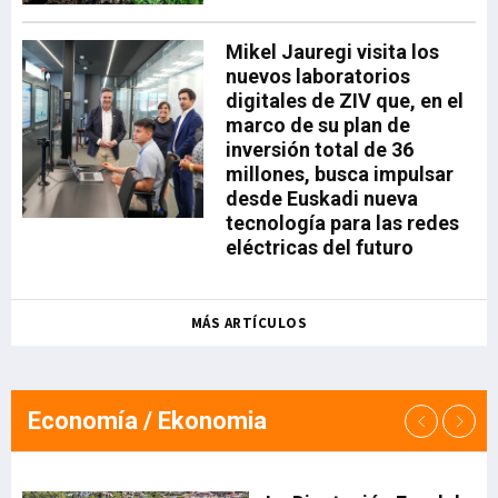
para la banca de empresas de
BBVA y uno de los ejemplos más
Mikel Jauregi visita los
avanzados de su estrategia de
nuevos laboratorios
sectorización: "El agro es un
digitales de ZIV que, en el
claro ejemplo de cómo la
marco de su plan de
especialización sectorial genera
inversión total de 36
valor para nuestros clientes y
millones, busca impulsar
para el banco. Hemos converti
desde Euskadi nueva
tecnología para las redes
eléctricas del futuro
MÁS ARTÍCULOS
Economía / Ekonomia