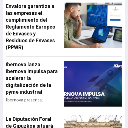
Envalora garantiza a
las empresas el
cumplimiento del
Reglamento Europeo
de Envases y
Residuos de Envases
(PPWR)
Ibernova lanza
Ibernova Impulsa para
acelerar la
digitalización de la
pyme industrial
Ibernova presenta
Ibernova Impulsa, un
programa de apoyo a la
transformación digital
La Diputación Foral
industrial diseñado para
de Gipuzkoa situará