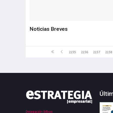
Noticias Breves
2155
2156
2157
2158
Últi
Delegación Bilbao