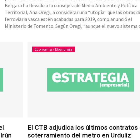
Bergara ha llevado a la consejera de Medio Ambiente y Política
Territorial, Ana Oregi, a considerar una “utopía” que las obras de
ferroviaria vasca estén acabadas para 2019, como anunció el
Ministerio de Fomento. Según Oregi, “aunque el nuevo sistema 
trabajo mediante tuneladoras, que el Ministerio de Fomento
contempla en la nueva licitación, supondrá acortar los plazos
Economía / Ekonomia
el
El CTB adjudica los últimos contratos 
Irún
soterramiento del metro en Urduliz