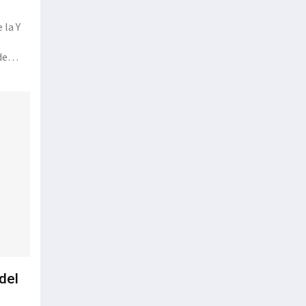
 la Y
de
del