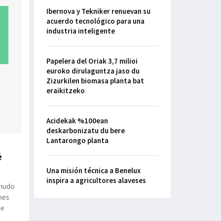
Ibernova y Tekniker renuevan su
acuerdo tecnológico para una
industria inteligente
Papelera del Oriak 3,7 milioi
euroko dirulaguntza jaso du
Zizurkilen biomasa planta bat
eraikitzeko
Acidekak %100ean
deskarbonizatu du bere
Lantarongo planta
é
Una misión técnica a Benelux
inspira a agricultores alaveses
 nudo
nes
ue
e