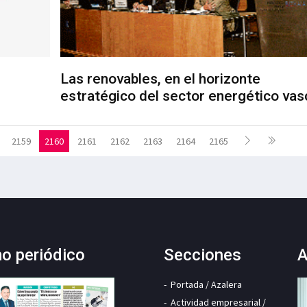
Las renovables, en el horizonte
estratégico del sector energético vas
2159
2160
2161
2162
2163
2164
2165
mo periódico
Secciones
A
Portada / Azalera
Actividad empresarial /