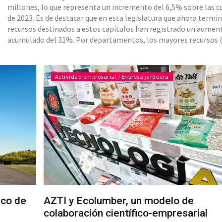
millones, lo que representa un incremento del 6,5% sobre las 
de 2023. Es de destacar que en esta legislatura que ahora termin
recursos destinados a estos capítulos han registrado un aumen
acumulado del 31%. Por departamentos, los mayores recursos 
millones) se residencian en el de Desarrollo Económico,
Sostenibilidad y Medioambiente, para ámbitos como
Actividad empresarial / Enpresa jarduera
ico de
AZTI y Ecolumber, un modelo de
colaboración científico-empresarial