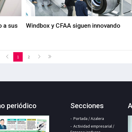
o a sus
Windbox y CFAA siguen innovando
1
2
mo periódico
Secciones
A
Portada / Azalera
Actividad empresarial /