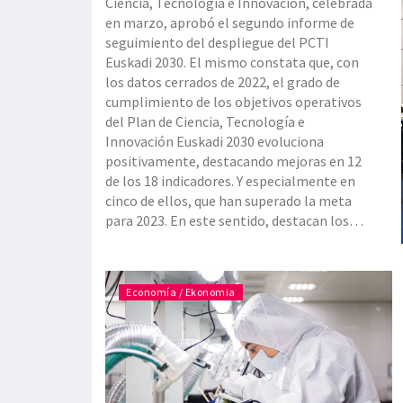
Ciencia, Tecnología e Innovación, celebrada
en marzo, aprobó el segundo informe de
seguimiento del despliegue del PCTI
Euskadi 2030. El mismo constata que, con
los datos cerrados de 2022, el grado de
cumplimiento de los objetivos operativos
del Plan de Ciencia, Tecnología e
Innovación Euskadi 2030 evoluciona
positivamente, destacando mejoras en 12
de los 18 indicadores. Y especialmente en
cinco de ellos, que han superado la meta
para 2023. En este sentido, destacan los
crecimientos con respecto al año anterior
en el empleo intensivo en conocimiento, en
las inversiones en I+D, en las solicitudes de
Economía / Ekonomia
paten