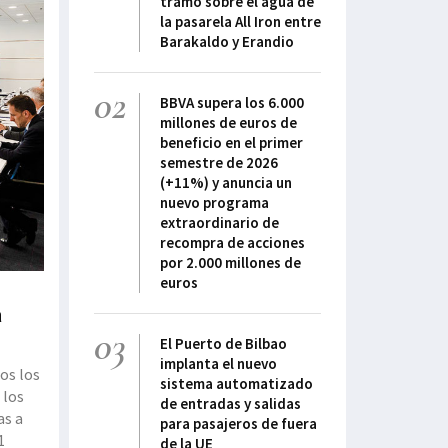
tramo sobre el agua de
la pasarela All Iron entre
Barakaldo y Erandio
02
BBVA supera los 6.000
millones de euros de
beneficio en el primer
semestre de 2026
(+11%) y anuncia un
nuevo programa
extraordinario de
recompra de acciones
por 2.000 millones de
euros
a
03
El Puerto de Bilbao
implanta el nuevo
dos los
sistema automatizado
 los
de entradas y salidas
as a
para pasajeros de fuera
1
de la UE