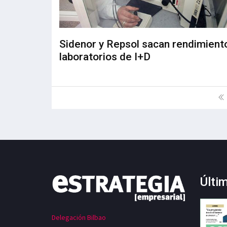
Sidenor y Repsol sacan rendimient
laboratorios de I+D
Últi
Delegación Bilbao