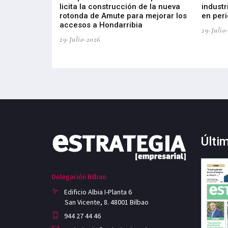
a del tejido
licita la construcción de la nueva
industr
aia
rotonda de Amute para mejorar los
en peri
accesos a Hondarribia
29-Julio
29-Julio-2026
Últi
Delegación Bilbao
Edificio Albia I-Planta 6
San Vicente, 8. 48001 Bilbao
944 27 44 46