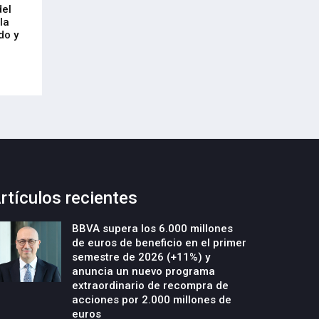
del
y construcción de un nuevo edificio
mercado laboral 
la
industrial en la parcela Errotazar-
21-Julio-2026
do y
Cycobask de Irún
23-Julio-2026
rtículos recientes
BBVA supera los 6.000 millones
de euros de beneficio en el primer
semestre de 2026 (+11%) y
anuncia un nuevo programa
extraordinario de recompra de
acciones por 2.000 millones de
euros