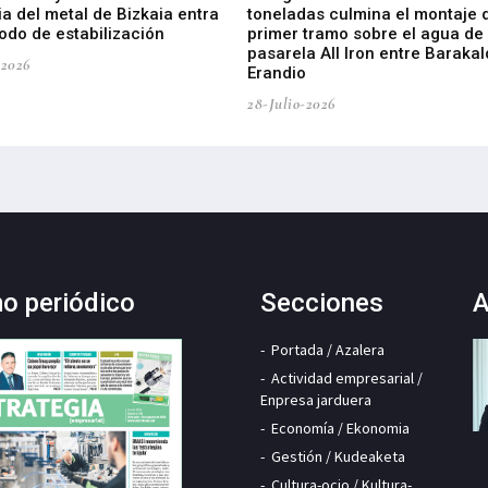
ia del metal de Bizkaia entra
toneladas culmina el montaje 
odo de estabilización
primer tramo sobre el agua de 
pasarela All Iron entre Barakal
-2026
Erandio
28-Julio-2026
mo periódico
Secciones
A
Portada / Azalera
Actividad empresarial /
Enpresa jarduera
Economía / Ekonomia
Gestión / Kudeaketa
Cultura-ocio / Kultura-