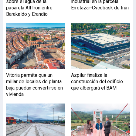
sobre el agua de la
industrial en la parcela
en este punto de acceso al
pasarela All Iron entre
Errotazar-Cycobask de Irún
municipio. El Consejo de
Barakaldo y Erandio
Gobierno ha aprobado el
proyecto constructivo que
se licitará con un
presupuesto base de 1,32
millones de euros y un
plazo de ejecución de seis
meses. La previsión es que
las obras puedan
comenzar a lo largo de
Vitoria permite que un
Azpilur finaliza la
2027. La nueva
millar de locales de planta
construcción del edificio
infraestructura sustituirá
baja puedan convertirse en
que albergará el BAM
una intersección regulada
vivienda
por semáforos, don