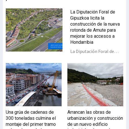
La Diputación Foral de
Gipuzkoa licita la
construcción de la nueva
rotonda de Amute para
mejorar los accesos a
Hondarribia
La Diputación Foral de
Gipuzkoa da un nuevo paso
en el desarrollo del Plan
Integral de Mejoras de
Bidasoaldea con la
licitación de las obras de
construcción de una nueva
rotonda en Amute
(Hondarribia), que
sustituirá el actual cruce
Una grúa de cadenas de
Arrancan las obras de
semaforizado para
300 toneladas culmina el
urbanización y construcción
mejorar la seguridad y
montaje del primer tramo
de un nuevo edificio
eliminará las retenciones