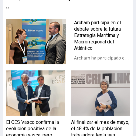
es
Archam participa en el
debate sobre la futura
Estrategia Marítima y
Macrorregional del
Atlántico
Archam ha participado en
las ‘Jornadas de
Estrategias
Macrorregionales y de
Cuencas Marinas 2026’, un
evento celebrado los días 8
y 9 de julio en Bruselas y
coorganizado por la
Dirección General de
Política Regional y Urbana
El CES Vasco confirma la
Al finalizar el mes de mayo,
- DG Regio y la Dirección
evolución positiva de la
el 48,4% de la población
General de Asuntos
economía vasca, pero
trabajadora tenía sus