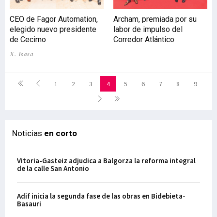
CEO de Fagor Automation,
Archam, premiada por su
elegido nuevo presidente
labor de impulso del
de Cecimo
Corredor Atlántico
X. Isasa
1
2
3
4
5
6
7
8
9
Noticias
en corto
Vitoria-Gasteiz adjudica a Balgorza la reforma integral
de la calle San Antonio
Adif inicia la segunda fase de las obras en Bidebieta-
Basauri