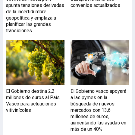
Marítimos y Pesca - DG
apunta tensiones derivadas
convenios actualizados
MARE de la Comisión
de la incertidumbre
Europea. Este encuentro
geopolítica y emplaza a
ha reunido a las ocho
planificar las grandes
Estrategias
transiciones
Macrorregionales y de
Cuenca europeas - Alpina,
Danubio, Adriático-Jónica,
Mar Báltico, Atlántico,
Mediterráneo Occidental,
Mar Negro y Gran Mar del
Norte - para reflexionar
sobre las nuevas
orientaciones de la
El Gobierno destina 2,2
El Gobierno vasco apoyará
Comisión Europea y sobre
millones de euros al País
a las pymes en la
el papel que pueden
Vasco para actuaciones
búsqueda de nuevos
desempeñar los territo
vitivinícolas
mercados con 13,6
millones de euros,
aumentando las ayudas en
más de un 40%