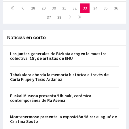
28
29
30
31
32
33
34
35
36
37
38
Noticias
en corto
Las juntas generales de Bizkaia acogen la muestra
colectiva ‘15’, de artistas de EHU
Tabakalera aborda la memoria histórica a través de
Carla Filipe y Taxio Ardanaz
Euskal Museoa presenta ‘Uhinak’, cerámica
contemporánea de Ra Asensi
Montehermoso presenta la exposición ‘Mirar el agua’ de
Cristina Souto