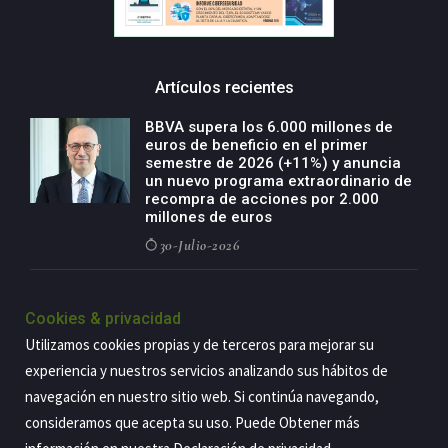
Artículos recientes
BBVA supera los 6.000 millones de
euros de beneficio en el primer
semestre de 2026 (+11%) y anuncia
un nuevo programa extraordinario de
recompra de acciones por 2.000
millones de euros
30-Julio-2026
BBVA acelera el crecimiento de su
negocio agro con un modelo global
Cookies & privacidad
de especialización presente en siete
Utilizamos cookies propias y de terceros para mejorar su
países
experiencia y nuestros servicios analizando sus hábitos de
29-Julio-2026
navegación en nuestro sitio web. Si continúa navegando,
consideramos que acepta su uso. Puede Obtener más