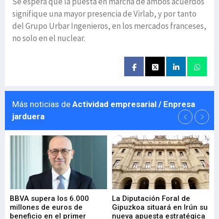
Se espera que la puesta en marcha de ambos acuerdos
signifique una mayor presencia de Virlab, y por tanto
del Grupo Urbar Ingenieros, en los mercados franceses,
no solo en el nuclear.
Más noticias de
Actividad empresarial / Enpresa
jarduera
e
BBVA supera los 6.000
La Diputación Foral de
En
millones de euros de
Gipuzkoa situará en Irún su
em
beneficio en el primer
nueva apuesta estratégica
de