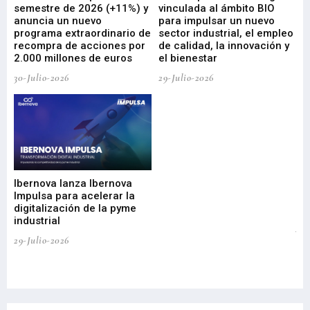
ad
semestre de 2026 (+11%) y
vinculada al ámbito BIO
En
anuncia un nuevo
para impulsar un nuevo
En
programa extraordinario de
sector industrial, el empleo
29-
recompra de acciones por
de calidad, la innovación y
2.000 millones de euros
el bienestar
30-Julio-2026
29-Julio-2026
Mi
nu
di
Ibernova lanza Ibernova
ma
Impulsa para acelerar la
in
digitalización de la pyme
mi
industrial
de
te
29-Julio-2026
el
29-