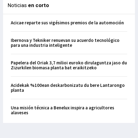
Noticias
en corto
Acicae reparte sus vigésimos premios de la automoción
Ibernova y Tekniker renuevan su acuerdo tecnológico
para una industria inteligente
Papelera del Oriak 3,7 milioi euroko dirulaguntza jaso du
Zizurkilen biomasa planta bat eraikitzeko
Acidekak %100ean deskarbonizatu du bere Lantarongo
planta
Una misión técnica a Benelux inspira a agricultores
alaveses