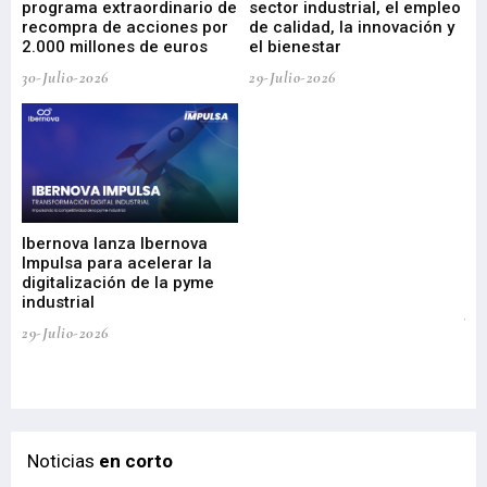
programa extraordinario de
sector industrial, el empleo
29-
recompra de acciones por
de calidad, la innovación y
2.000 millones de euros
el bienestar
30-Julio-2026
29-Julio-2026
Mi
nu
di
Ibernova lanza Ibernova
ma
Impulsa para acelerar la
in
digitalización de la pyme
mi
industrial
de
te
29-Julio-2026
el
29-
Noticias
en corto