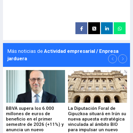
Más noticias de
Actividad empresarial / Enpresa
jarduera
e
BBVA supera los 6.000
La Diputación Foral de
En
millones de euros de
Gipuzkoa situará en Irún su
em
beneficio en el primer
nueva apuesta estratégica
de
ad
semestre de 2026 (+11%) y
vinculada al ámbito BIO
En
anuncia un nuevo
para impulsar un nuevo
En