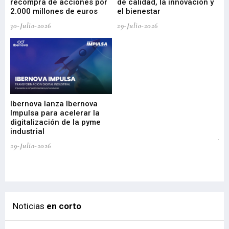
recompra de acciones por
de calidad, la innovación y
2.000 millones de euros
el bienestar
30-Julio-2026
29-Julio-2026
Mi
nu
di
Ibernova lanza Ibernova
ma
Impulsa para acelerar la
in
digitalización de la pyme
mi
industrial
de
te
29-Julio-2026
el
29-
Noticias
en corto