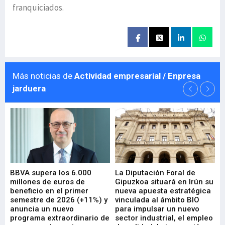
franquiciados.
Más noticias de
Actividad empresarial / Enpresa
jarduera
e
BBVA supera los 6.000
La Diputación Foral de
En
millones de euros de
Gipuzkoa situará en Irún su
em
beneficio en el primer
nueva apuesta estratégica
de
ad
semestre de 2026 (+11%) y
vinculada al ámbito BIO
En
anuncia un nuevo
para impulsar un nuevo
En
programa extraordinario de
sector industrial, el empleo
29-