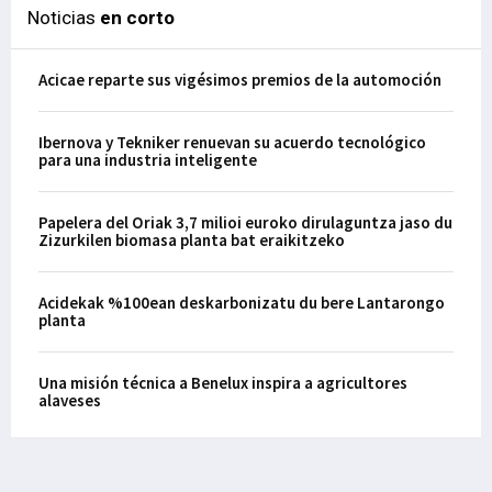
Noticias
en corto
Acicae reparte sus vigésimos premios de la automoción
Ibernova y Tekniker renuevan su acuerdo tecnológico
para una industria inteligente
Papelera del Oriak 3,7 milioi euroko dirulaguntza jaso du
Zizurkilen biomasa planta bat eraikitzeko
Acidekak %100ean deskarbonizatu du bere Lantarongo
planta
Una misión técnica a Benelux inspira a agricultores
alaveses