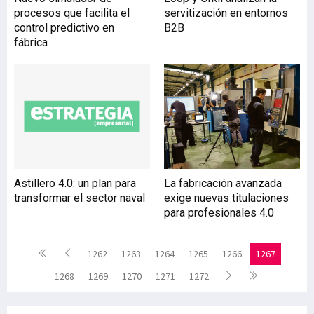
procesos que facilita el
servitización en entornos
control predictivo en
B2B
fábrica
Astillero 4.0: un plan para
La fabricación avanzada
transformar el sector naval
exige nuevas titulaciones
para profesionales 4.0
1262
1263
1264
1265
1266
1267
1268
1269
1270
1271
1272