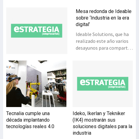
Mesa redonda de Ideable
sobre ‘Industria en la era
digital’
Ideable Solutions, que ha
realizado este año varios
desayunos para compartir
espacio tecnológico y de
café networking, ha
organizado una mesa
redonda para tratar la
situación de la industria en
la era digital. El encuentro
tendrá lugar en la sede de
Beaz Bizkaia el 27 de
noviembre, al día siguiente
Tecnalia cumple una
Ideko, Ikerlan y Tekniker
de la participación de
década implantando
(IK4) mostrarán sus
Ideable en el congreso
tecnologías reales 4.0
soluciones digitales para la
internacional ‘Basque
industria
Industry 4.0-Meeting