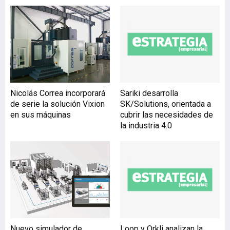
Point’. Esta iniciativa
pretende ser un espacio de
intercambio de
necesidades,
oportunidades,
experiencias y soluciones
en torno a la digitalización
y la transformación
Nicolás Correa incorporará
Sariki desarrolla
digital. Estas soluciones
de serie la solución Vixion
SK/Solutions, orientada a
facilitan el necesario
en sus máquinas
cubrir las necesidades de
intercambio de datos
la industria 4.0
entre los tres niveles
Nuevo simulador de
Loop y Orkli analizan la