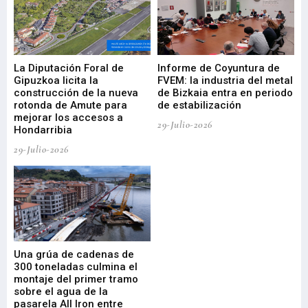
La Diputación Foral de
Informe de Coyuntura de
Ar
ral
Gipuzkoa licita la
FVEM: la industria del metal
ur
construcción de la nueva
de Bizkaia entra en periodo
co
rotonda de Amute para
de estabilización
edi
mejorar los accesos a
pa
29-Julio-2026
Hondarribia
Cy
29-Julio-2026
23-
Una grúa de cadenas de
La
300 toneladas culmina el
Ba
montaje del primer tramo
res
sobre el agua de la
em
pasarela All Iron entre