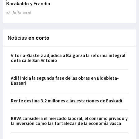
21-
Barakaldo y Erandio
28-Julio-2026
Noticias
en corto
Vitoria-Gasteiz adjudica a Balgorza la reforma integral
de la calle San Antonio
Adif inicia la segunda fase de las obras en Bidebieta-
Basauri
Renfe destina 3,2 millones a las estaciones de Euskadi
BBVA considera el mercado laboral, el consumo privado y
la inversión como las fortalezas de la economía vasca