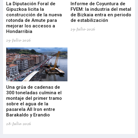
La Diputación Foral de
Informe de Coyuntura de
Ar
ral
Gipuzkoa licita la
FVEM: la industria del metal
ur
construcción de la nueva
de Bizkaia entra en periodo
co
rotonda de Amute para
de estabilización
edi
mejorar los accesos a
pa
29-Julio-2026
Hondarribia
Cy
29-Julio-2026
23-
Una grúa de cadenas de
La
300 toneladas culmina el
Ba
montaje del primer tramo
res
sobre el agua de la
em
pasarela All Iron entre
21-
Barakaldo y Erandio
28-Julio-2026