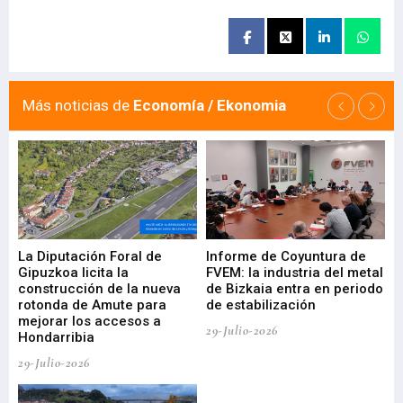
Más noticias de
Economía / Ekonomia
La Diputación Foral de
Informe de Coyuntura de
Ar
ral
Gipuzkoa licita la
FVEM: la industria del metal
ur
construcción de la nueva
de Bizkaia entra en periodo
co
rotonda de Amute para
de estabilización
edi
mejorar los accesos a
pa
29-Julio-2026
Hondarribia
Cy
29-Julio-2026
23-