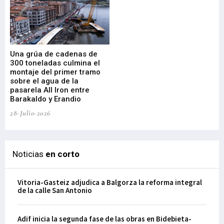
Una grúa de cadenas de
La
300 toneladas culmina el
Ba
montaje del primer tramo
res
sobre el agua de la
em
pasarela All Iron entre
21-
Barakaldo y Erandio
28-Julio-2026
Noticias
en corto
Vitoria-Gasteiz adjudica a Balgorza la reforma integral
de la calle San Antonio
Adif inicia la segunda fase de las obras en Bidebieta-