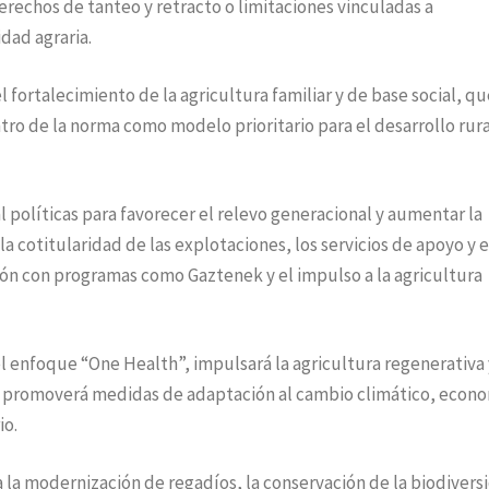
echos de tanteo y retracto o limitaciones vinculadas a
dad agraria.
l fortalecimiento de la agricultura familiar y de base social, q
ro de la norma como modelo prioritario para el desarrollo rura
l políticas para favorecer el relevo generacional y aumentar la
a cotitularidad de las explotaciones, los servicios de apoyo y e
ión con programas como Gaztenek y el impulso a la agricultura
 el enfoque “One Health”, impulsará la agricultura regenerativa 
ia y promoverá medidas de adaptación al cambio climático, econ
io.
a la modernización de regadíos, la conservación de la biodivers