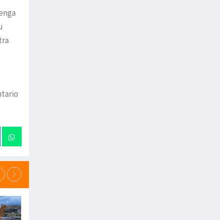
tenga
u
tra
s
ntario