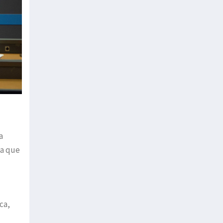
a
la que
ca,