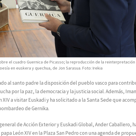
sobre el cuadro Guernica de Picasso; la reproducción de la reinterpretación
oesía en euskera y quechua, de Jon Sarasua. Foto: Irekia
do al santo padre la disposición del pueblo vasco para contribu
ucha por la paz, la democracia y la justicia social. Además, Ima
XIV a visitar Euskadi y ha solicitado a la Santa Sede que acom
l bombardeo de Gernika.
eneral de Acción Exterior y Euskadi Global, Ander Caballero, h
el papa León XIV en la Plaza San Pedro con una agenda de propu