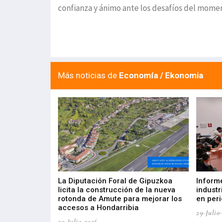
confianza y ánimo ante los desafíos del momen
Más noticias de
Economía / Ekonomia
del Barómetro
La Diputación Foral de Gipuzkoa
Inform
a del tejido
licita la construcción de la nueva
industr
aia
rotonda de Amute para mejorar los
en peri
accesos a Hondarribia
29-Julio
29-Julio-2026