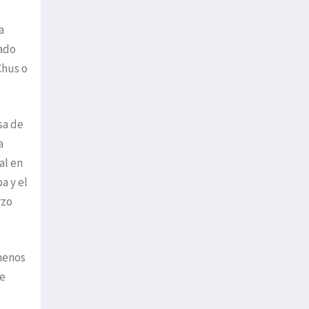
a
rado
Chus o
sa de
a
al en
a y el
rzo
menos
re