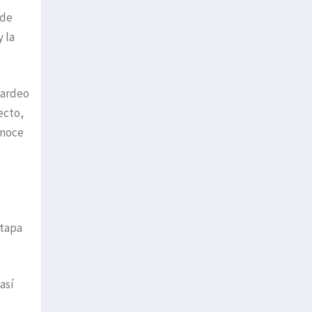
 de
 la
bardeo
ecto,
onoce
etapa
así