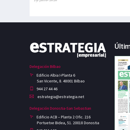
Últi
Delegación Bilbao
Edificio Albia I-Planta 6
San Vicente, 8. 48001 Bilbao
944 27 44 46
estrategia@estrategia.net
Delegación Donostia-San Sebastian
Edificio ACB – Planta 2 Ofic. 216
Portuetxe Bidea, 51. 20018 Donostia