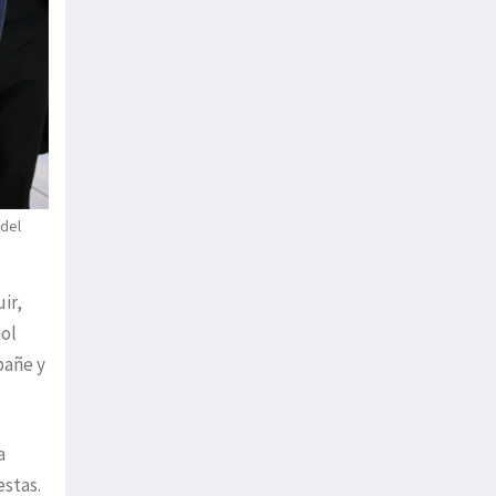
 del
ir,
nol
pañe y
a
estas.