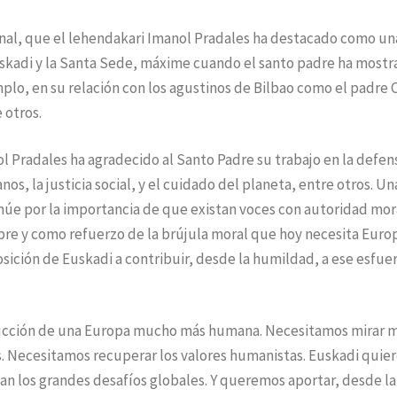
onal, que el lehendakari Imanol Pradales ha destacado como un
Euskadi y la Santa Sede, máxime cuando el santo padre ha most
plo, en su relación con los agustinos de Bilbao como el padre 
 otros.
l Pradales ha agradecido al Santo Padre su trabajo en la defen
s, la justicia social, y el cuidado del planeta, entre otros. Un
inúe por la importancia de que existan voces con autoridad mor
re y como refuerzo de la brújula moral que hoy necesita Europ
sición de Euskadi a contribuir, desde la humildad, a ese esfue
rucción de una Europa mucho más humana. Necesitamos mirar 
as. Necesitamos recuperar los valores humanistas. Euskadi quie
an los grandes desafíos globales. Y queremos aportar, desde la