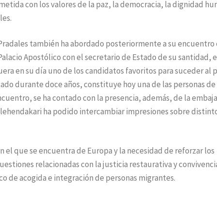
etida con los valores de la paz, la democracia, la dignidad h
les.
Pradales también ha abordado posteriormente a su encuentro 
Palacio Apostólico con el secretario de Estado de su santidad, e
fuera en su día uno de los candidatos favoritos para suceder al 
stado durante doce años, constituye hoy una de las personas de
ncuentro, se ha contado con la presencia, además, de la embaj
l lehendakari ha podido intercambiar impresiones sobre distint
n el que se encuentra de Europa y la necesidad de reforzar los
stiones relacionadas con la justicia restaurativa y convivenci
co de acogida e integración de personas migrantes.