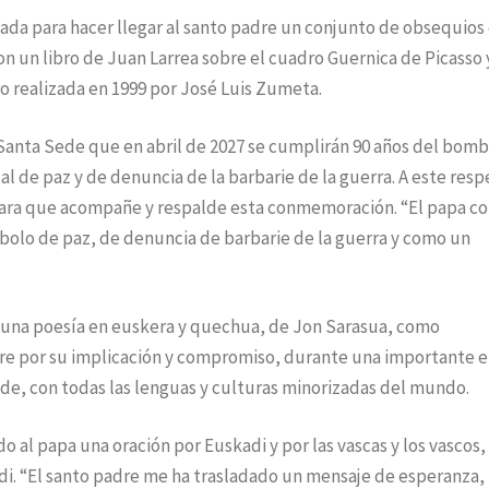
ada para hacer llegar al santo padre un conjunto de obsequios
n un libro de Juan Larrea sobre el cuadro Guernica de Picasso y
o realizada en 1999 por José Luis Zumeta.
 Santa Sede que en abril de 2027 se cumplirán 90 años del bom
l de paz y de denuncia de la barbarie de la guerra. A este resp
e para que acompañe y respalde esta conmemoración. “El papa c
mbolo de paz, de denuncia de barbarie de la guerra y como un
 una poesía en euskera y quechua, de Jon Sarasua, como
re por su implicación y compromiso, durante una importante 
ende, con todas las lenguas y culturas minorizadas del mundo.
al papa una oración por Euskadi y por las vascas y los vascos, 
adi. “El santo padre me ha trasladado un mensaje de esperanza,