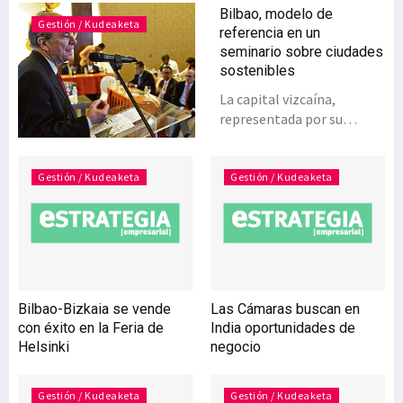
Bilbao, modelo de
Gestión / Kudeaketa
referencia en un
seminario sobre ciudades
sostenibles
La capital vizcaína,
representada por su
alcalde Ibon Areso, ha
participado
recientemente como
Gestión / Kudeaketa
Gestión / Kudeaketa
invitada en la VII Semana
de la Calidad de la
Administración Pública,
celebrada en la República
Dominicana.Invitado
personalmente por el
Bilbao-Bizkaia se vende
Las Cámaras buscan en
ministro de
con éxito en la Feria de
India oportunidades de
Administración Pública del
Helsinki
negocio
país caribeño, Ramón
Ventura, el alcalde de
Bilbao intervino en la
Gestión / Kudeaketa
Gestión / Kudeaketa