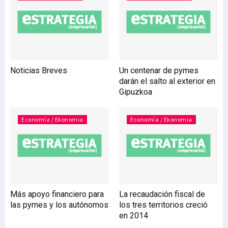
jornada final de la VII
Semana de la Calidad de la
Administración Pública, en
la República Dominicana,
donde expuso el modelo de
gestión municipal de la
Noticias Breves
Un centenar de pymes
capital vizcaína, basado en
darán el salto al exterior en
la transparencia, la
Gipuzkoa
participación, la
innovación tecnológica y
el rigor en el gasto
Economía / Ekonomia
Economía / Ekonomia
público, que se ha
convertido ya en un model
Más apoyo financiero para
La recaudación fiscal de
las pymes y los autónomos
los tres territorios creció
en 2014