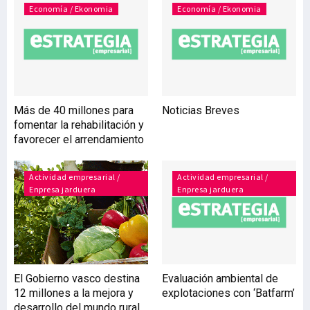
vasco, Antonio Aiz,
Economía / Ekonomia
Economía / Ekonomia
durante su intervención en
la Universidad de Deusto,
en una jornada de trabajo
dedicada al ‘Transporte de
Mercancías, tendencias
globales y locales’,
Más de 40 millones para
Noticias Breves
patrocinado por el
fomentar la rehabilitación y
Gobierno vasco, con el
favorecer el arrendamiento
apoyo de Asetravi, a la que
asistieron representantes
Actividad empresarial /
Actividad empresarial /
Enpresa jarduera
Enpresa jarduera
El Gobierno vasco destina
Evaluación ambiental de
12 millones a la mejora y
explotaciones con ‘Batfarm’
desarrollo del mundo rural