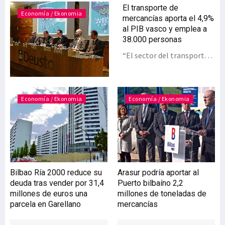
El transporte de
Economía / Ekonomia
mercancías aporta el 4,9%
al PIB vasco y emplea a
38.000 personas
“El sector del transporte
de mercancías representa
el 4,9% del total de la
economía vasca (un Valor
Añadido Bruto del 4,9%, lo
Economía / Ekonomia
Economía / Ekonomia
que supone 2.944,6
millones de euros) y está
preparado para asumir los
retos de una economía
cada vez más global. Son
cerca de 38.000 las
Bilbao Ría 2000 reduce su
Arasur podría aportar al
personas empleadas en el
deuda tras vender por 31,4
Puerto bilbaíno 2,2
sector en Euskadi”. Son
millones de euros una
millones de toneladas de
datos aportados por el El
parcela en Garellano
mercancías
viceconsejero de
Transportes del Gobierno